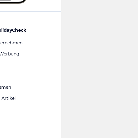
olidayCheck
ternehmen
 Werbung
hemen
 Artikel