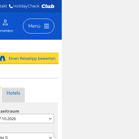
takt
HolidayCheck 
Menü
melden
Einen Reisetipp bewerten
Hotels
ezeitraum
07.10.2026
der
0