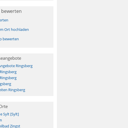
 bewerten
erten
sem Ort hochladen
pp bewerten
seangebote
Angebote Ringsberg
 Ringsberg
 Ringsberg
ngsberg
iten Ringsberg
Orte
Sylt [Sylt]
n
ilbad Zingst