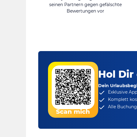
seinen Partnern gegen gefälschte
Bewertungen vor
Hol Dir
Dein Urlaubsbegl
Exklusive Ap
Komplett kos
Alle Buchungs
Scan mich