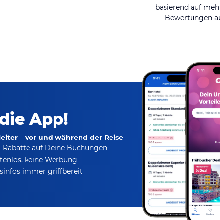
basierend auf mehr
Bewertungen au
 die App!
eiter – vor und während der Reise
p-Rabatte
auf Deine Buchungen
tenlos,
keine Werbung
infos immer griffbereit