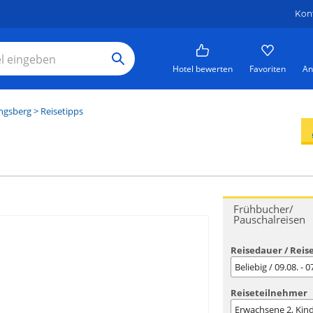
Kon
Hotel bewerten
Favoriten
An
ngsberg
> Reisetipps
Frühbucher/
Pauschalreisen
Reisedauer / Reis
Beliebig / 09.08. - 
Reiseteilnehmer
Erwachsene
2
, Kin