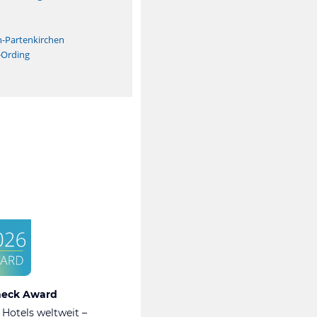
n
h-Partenkirchen
-Ording
heck Award
 Hotels weltweit –