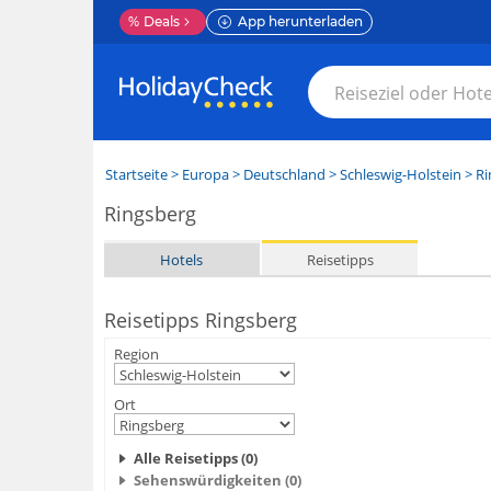
%
Deals
App herunterladen
Startseite
>
Europa
>
Deutschland
>
Schleswig-Holstein
>
Ri
Ringsberg
Hotels
Reisetipps
Reisetipps Ringsberg
Region
Ort
Alle Reisetipps (0)
Sehenswürdigkeiten (0)