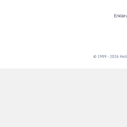
Erklär
© 1999 - 2026 Holi