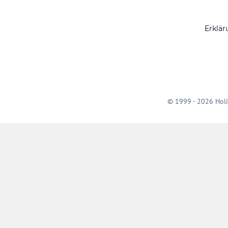
Erklär
© 1999 - 2026 Holi