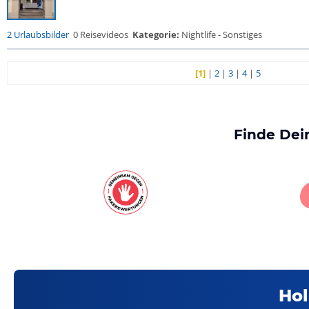
2 Urlaubsbilder
0 Reisevideos
Kategorie:
Nightlife - Sonstiges
[1]
|
2
|
3
|
4
|
5
Finde Dei
Hol