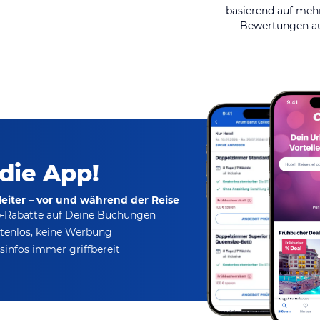
basierend auf mehr
Bewertungen au
 die App!
eiter – vor und während der Reise
p-Rabatte
auf Deine Buchungen
tenlos,
keine Werbung
infos immer griffbereit