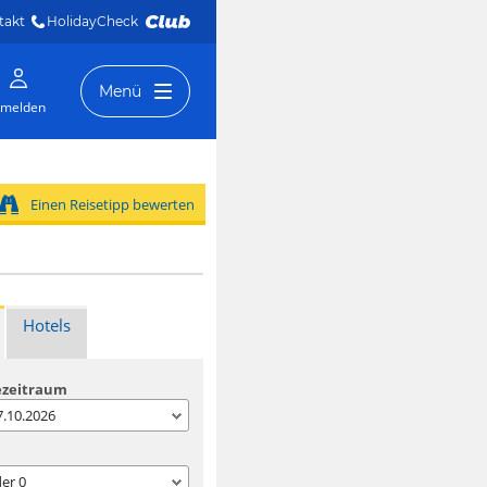
takt
HolidayCheck 
Menü
melden
Einen Reisetipp bewerten
Hotels
ezeitraum
07.10.2026
der
0