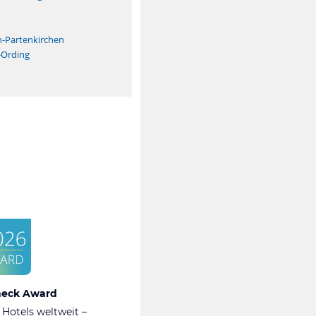
n
h-Partenkirchen
-Ording
heck Award
 Hotels weltweit –