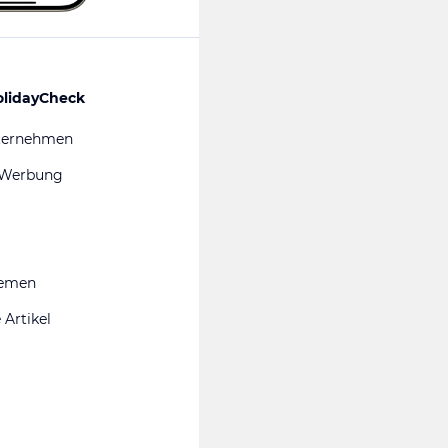
olidayCheck
ternehmen
 Werbung
hemen
 Artikel