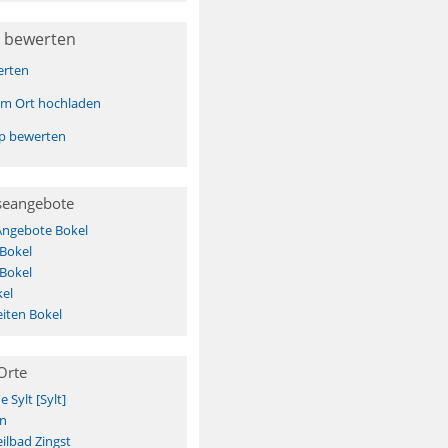
 bewerten
erten
sem Ort hochladen
pp bewerten
seangebote
Angebote Bokel
 Bokel
 Bokel
el
iten Bokel
Orte
Sylt [Sylt]
n
ilbad Zingst