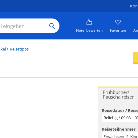
Kon
Hotel bewerten
Favoriten
An
kel
> Reisetipps
Frühbucher/
Pauschalreisen
Reisedauer / Reis
Beliebig / 09.08. - 
Reiseteilnehmer
Erwachsene
2
, Kin