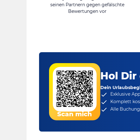
seinen Partnern gegen gefälschte
Bewertungen vor
Hol Dir
Dein Urlaubsbegl
Exklusive Ap
Komplett kos
Alle Buchungs
Scan mich