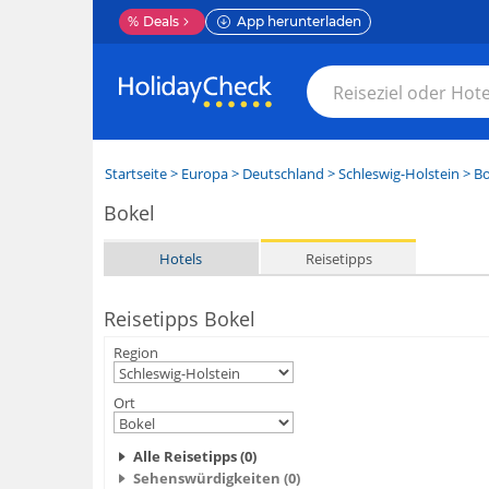
%
Deals
App herunterladen
Startseite
>
Europa
>
Deutschland
>
Schleswig-Holstein
>
Bo
Bokel
Hotels
Reisetipps
Reisetipps Bokel
Region
Ort
Alle Reisetipps (0)
Sehenswürdigkeiten (0)