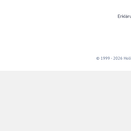
Erklär
© 1999 - 2026 Holi