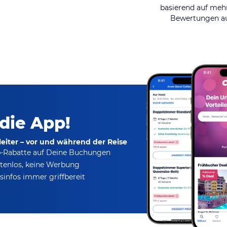
basierend auf mehr
Bewertungen au
 die App!
eiter – vor und während der Reise
p-Rabatte
auf Deine Buchungen
tenlos,
keine Werbung
infos immer griffbereit