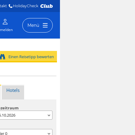
takt
HolidayCheck 
Menü
melden
Einen Reisetipp bewerten
Hotels
ezeitraum
06.10.2026
der
0