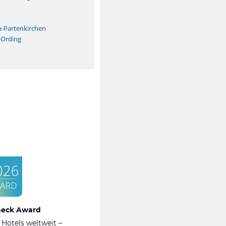
n
h-Partenkirchen
-Ording
heck Award
 Hotels weltweit –