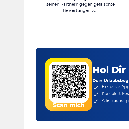
seinen Partnern gegen gefälschte
Bewertungen vor
Hol Dir
Dein Urlaubsbegl
Exklusive Ap
Komplett kos
Alle Buchungs
Scan mich