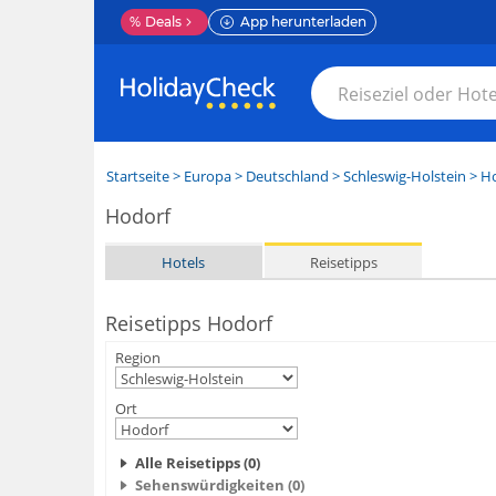
%
Deals
App herunterladen
Startseite
>
Europa
>
Deutschland
>
Schleswig-Holstein
>
Ho
Hodorf
Hotels
Reisetipps
Reisetipps Hodorf
Region
Ort
Alle Reisetipps (0)
Sehenswürdigkeiten (0)