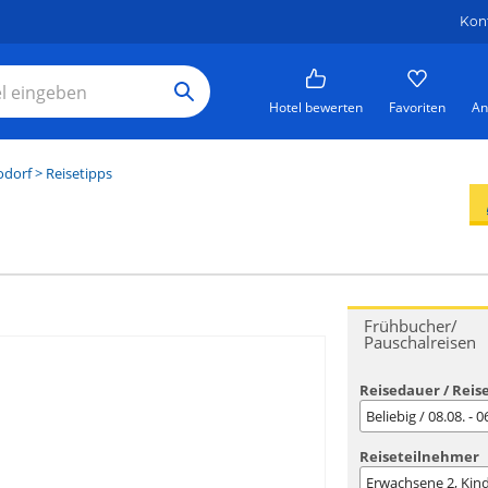
Kon
Hotel bewerten
Favoriten
An
dorf
> Reisetipps
Frühbucher/
Pauschalreisen
Reisedauer / Reis
Beliebig / 08.08. - 
Reiseteilnehmer
Erwachsene
2
, Kin