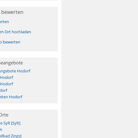
 bewerten
erten
sem Ort hochladen
pp bewerten
seangebote
 Angebote Hodorf
 Hodorf
 Hodorf
dorf
iten Hodorf
Orte
Sylt [Sylt]
n
ilbad Zingst