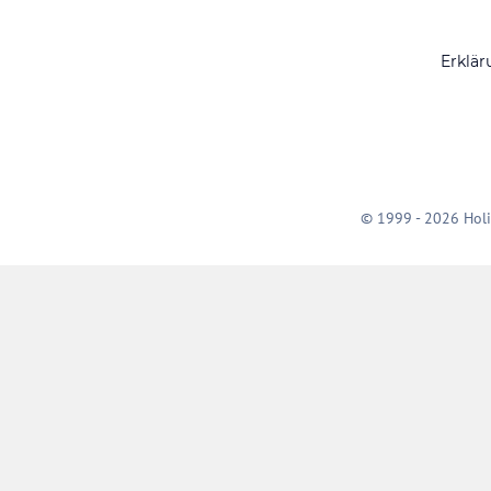
Erklär
© 1999 - 2026 Holi