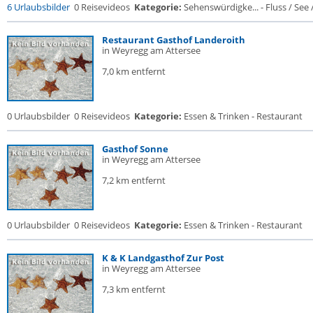
6 Urlaubsbilder
0 Reisevideos
Kategorie:
Sehenswürdigke... - Fluss / See / 
Restaurant Gasthof Landeroith
in Weyregg am Attersee
7,0 km entfernt
0 Urlaubsbilder
0 Reisevideos
Kategorie:
Essen & Trinken - Restaurant
Gasthof Sonne
in Weyregg am Attersee
7,2 km entfernt
0 Urlaubsbilder
0 Reisevideos
Kategorie:
Essen & Trinken - Restaurant
K & K Landgasthof Zur Post
in Weyregg am Attersee
7,3 km entfernt