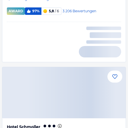
3.206
Bewertungen
AWARD
97%
5,8
/ 6
Hotel Schmoller