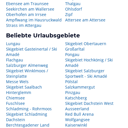
Ebensee am Traunsee
Thalgau
Seekirchen am Wallersee
Ohlsdorf
Oberhofen am Irrsee
Zipf
Ampflwang im Hausruckwald
Attersee am Attersee
Strass im Attergau
Beliebte Urlaubsgebiete
Lungau
Skigebiet Obertauern
Skigebiet Gasteinertal / Ski
Großarltal
Amadé
Pongau
Flachgau
Skigebiet Hochkönig / Ski
Salzburger Almenweg
Amadé
Skigebiet Winklmoos /
Skigebiet Salzburger
Steinplatte
Sportwelt - Ski Amadé
Messe Wels
Pölstal
Skigebiet Saalbach
Salzkammergut
Hinterglemm
Pinzgau
Chiemsee
Katschberg
Fuschlsee
Skigebiet Dachstein West
Schladming - Rohrmoos
Ausseerland
Skigebiet Schladming
Red Bull Arena
Dachstein
Wolfgangsee
Berchtesgadener Land
Kaiserwinkl