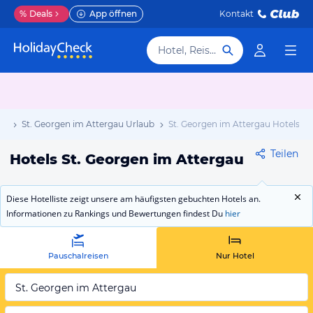
%
Deals
App öffnen
Kontakt
Hotel, Reiseziel
ub
St. Georgen im Attergau Urlaub
St. Georgen im Attergau Hotels
Teilen
Hotels St. Georgen im Attergau
Diese Hotelliste zeigt unsere am häufigsten gebuchten Hotels an.
Informationen zu Rankings und Bewertungen findest Du
hier
Pauschalreisen
Nur Hotel
St. Georgen im Attergau