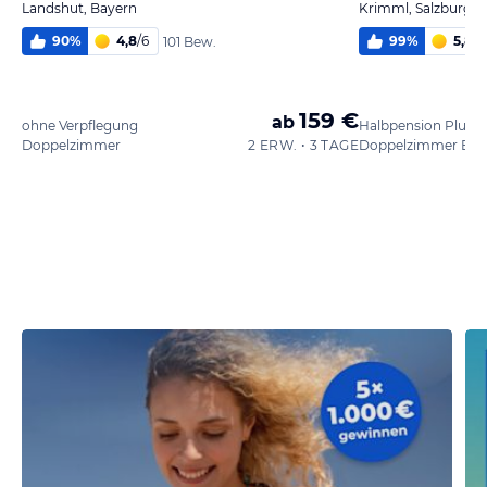
Landshut, Bayern
Krimml, Salzburger
90
%
4,8
/
6
99
%
5,8
/
6
101 Bew.
159 €
ab
ohne Verpflegung
Halbpension Plus
Doppelzimmer
2 ERW. • 3 TAGE