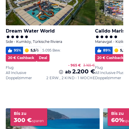
Dream Water World
Calido Maris 
Side - Kumköy, Türkische Riviera
Manavgat - Kizilot, 
95
%
5,5
/
6
89
%
5,2
/
6
5.095 Bew.
20 € Cashback
Deal
20 € Cashback
- 965 €
3.165 €
Flug
Flug
2.200 €
ab
All Inclusive
All Inclusive Plus
Doppelzimmer
2 ERW., 2 KIND • 1 WOCHE
Doppelzimmer
Bis zu
Bis zu
300 €
60%
sparen
sp