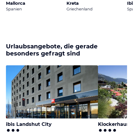
Mallorca
Kreta
Ib
Spanien
Griechenland
Sp
Urlaubsangebote, die gerade
besonders gefragt sind
ibis Landshut City
Klockerhaus