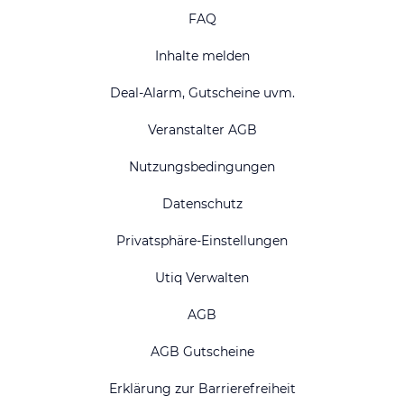
Top National
FAQ
Ostsee Urlaub
Nordsee Urlaub
Inhalte melden
Urlaub Bodensee
Hotel Berlin
Deal-Alarm, Gutscheine uvm.
Hotel Dresden
Hotel Düsseldorf
Veranstalter AGB
Hotel Frankfurt
Hotel Hamburg
Nutzungsbedingungen
Hotel Hannover
Harz Urlaub
Hotel Hotel Köln
Hotel Leipzig
Datenschutz
Hotel Nürnberg
Schwarzwald Urlaub
Privatsphäre-Einstellungen
Hotel Stuttgart
Hotel Münster
Utiq Verwalten
Hotel München
AGB
AGB Gutscheine
Erklärung zur Barrierefreiheit