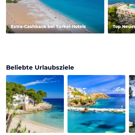
Extra-Cashback bei Türkei-Hotels
Top Neue
Beliebte Urlaubsziele