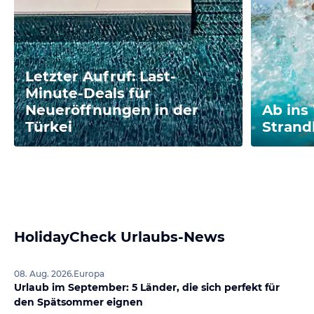
Letzter Aufruf: Last-
Minute-Deals für
Neueröffnungen in der
Ab ins
Türkei
Stran
HolidayCheck Urlaubs-News
08. Aug. 2026
.
Europa
Urlaub im September: 5 Länder, die sich perfekt für
den Spätsommer eignen