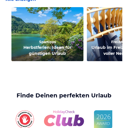
Spartipps
Freizeitp
Herbstferien: Ideen für
Urlaub im Freizei
günstigen Urlaub
voller Nerv
Finde Deinen perfekten Urlaub