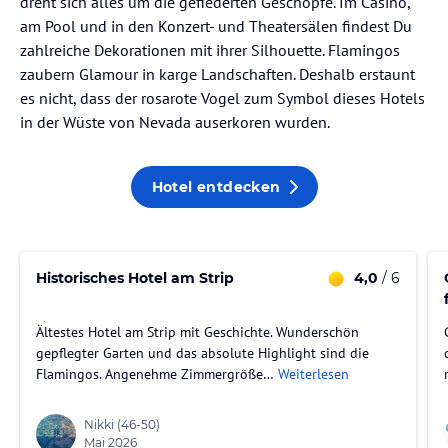
dreht sich alles um die gefiederten Geschöpfe. Im Casino,
am Pool und in den Konzert- und Theatersälen findest Du
zahlreiche Dekorationen mit ihrer Silhouette. Flamingos
zaubern Glamour in karge Landschaften. Deshalb erstaunt
es nicht, dass der rosarote Vogel zum Symbol dieses Hotels
in der Wüste von Nevada auserkoren wurden.
Hotel entdecken
Historisches Hotel am Strip
4,0
/ 6
Ältestes Hotel am Strip mit Geschichte. Wunderschön
gepflegter Garten und das absolute Highlight sind die
Flamingos. Angenehme Zimmergröße…
Weiterlesen
Nikki
(46-50)
Mai 2026