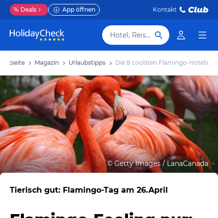
%
Deals
App öffnen
Kontakt
Hotel, Reiseziel
tartseite
Magazin
Urlaubstipps
Die 8 coolsten Flamingo-Hotels
©
Getty Images / LanaCanada
Tierisch gut: Flamingo-Tag am 26.April