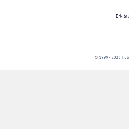
Erklär
© 1999 - 2026 Holi