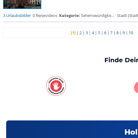
3 Urlaubsbilder
0 Reisevideos
Kategorie:
Sehenswürdigke... - Stadt (Stadt
[1]
|
2
|
3
|
4
|
5
|
6
|
7
|
8
|
9
|
10
Finde Dei
Hol