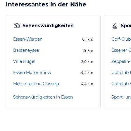
Interessantes in der Nähe
Sehenswürdigkeiten
Spor
Essen-Werden
Golf-Club
0,1
km
Baldeneysee
1,8
km
Villa Hügel
Zeppelin
2,0
km
Essen Motor Show
Golfclub 
4,4
km
Messe Techno Classika
4,4
km
Sehenswürdigkeiten in Essen
Sport- un