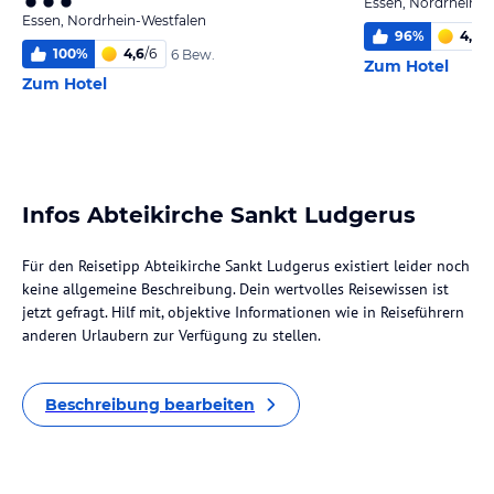
Essen, Nordrhein-W
Essen, Nordrhein-Westfalen
96
%
4,9
/
6
100
%
4,6
/
6
6 Bew.
Zum Hotel
Zum Hotel
Infos Abteikirche Sankt Ludgerus
Für den Reisetipp Abteikirche Sankt Ludgerus existiert leider noch
keine allgemeine Beschreibung. Dein wertvolles Reisewissen ist
jetzt gefragt. Hilf mit, objektive Informationen wie in Reiseführern
anderen Urlaubern zur Verfügung zu stellen.
Beschreibung bearbeiten