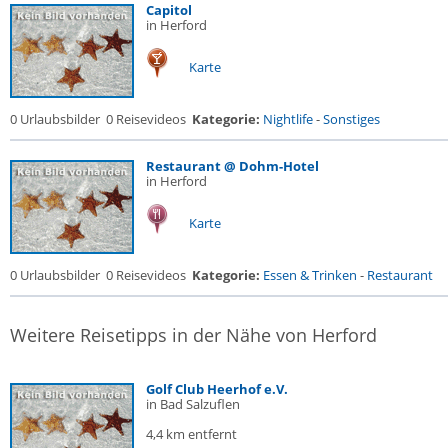
Capitol
in Herford
Karte
0 Urlaubsbilder
0 Reisevideos
Kategorie:
Nightlife
-
Sonstiges
Restaurant @ Dohm-Hotel
in Herford
Karte
0 Urlaubsbilder
0 Reisevideos
Kategorie:
Essen & Trinken
-
Restaurant
Weitere Reisetipps in der Nähe von Herford
Golf Club Heerhof e.V.
in Bad Salzuflen
4,4 km entfernt