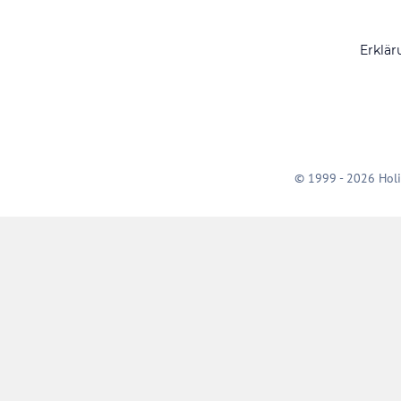
Erklär
© 1999 - 2026 Holi