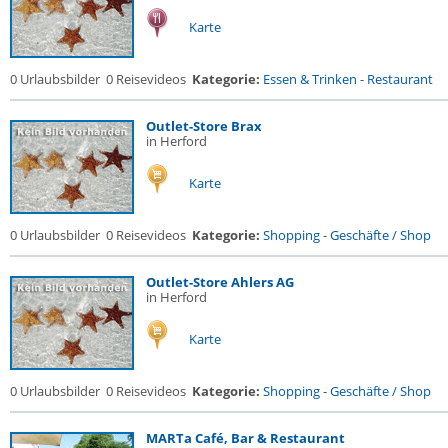
Karte
0 Urlaubsbilder
0 Reisevideos
Kategorie:
Essen & Trinken
-
Restaurant
Outlet-Store Brax
in Herford
Karte
0 Urlaubsbilder
0 Reisevideos
Kategorie:
Shopping
-
Geschäfte / Shop
Outlet-Store Ahlers AG
in Herford
Karte
0 Urlaubsbilder
0 Reisevideos
Kategorie:
Shopping
-
Geschäfte / Shop
MARTa Café, Bar & Restaurant