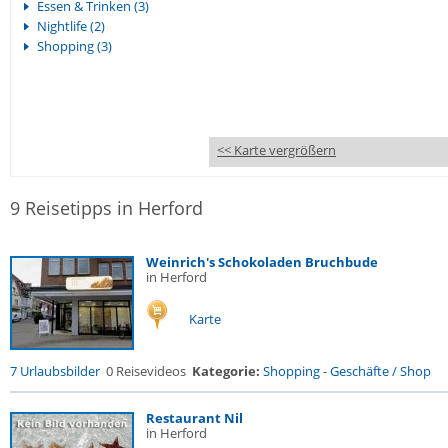
Essen & Trinken (3)
Nightlife (2)
Shopping (3)
<< Karte vergrößern
9 Reisetipps in Herford
Weinrich's Schokoladen Bruchbude
in Herford
Karte
7 Urlaubsbilder
0 Reisevideos
Kategorie:
Shopping
-
Geschäfte / Shop
Restaurant Nil
in Herford