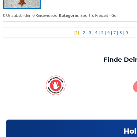
0 Urlaubsbilder
0 Reisevideos
Kategorie:
Sport & Freizeit - Golf
[1]
|
2
|
3
|
4
|
5
|
6
|
7
|
8
|
9
Finde Dei
Hol