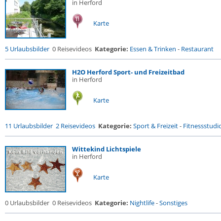
in Herford
Karte
5 Urlaubsbilder
0 Reisevideos
Kategorie:
Essen & Trinken
-
Restaurant
H2O Herford Sport- und Freizeitbad
in Herford
Karte
11 Urlaubsbilder
2 Reisevideos
Kategorie:
Sport & Freizeit
-
Fitnessstudio 
Wittekind Lichtspiele
in Herford
Karte
0 Urlaubsbilder
0 Reisevideos
Kategorie:
Nightlife
-
Sonstiges