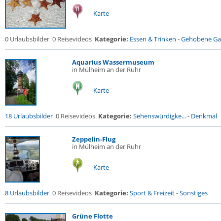
Karte
0 Urlaubsbilder
0 Reisevideos
Kategorie:
Essen & Trinken
-
Gehobene Gas
Aquarius Wassermuseum
in Mülheim an der Ruhr
Karte
18 Urlaubsbilder
0 Reisevideos
Kategorie:
Sehenswürdigke...
-
Denkmal
Zeppelin-Flug
in Mülheim an der Ruhr
Karte
8 Urlaubsbilder
0 Reisevideos
Kategorie:
Sport & Freizeit
-
Sonstiges
Grüne Flotte