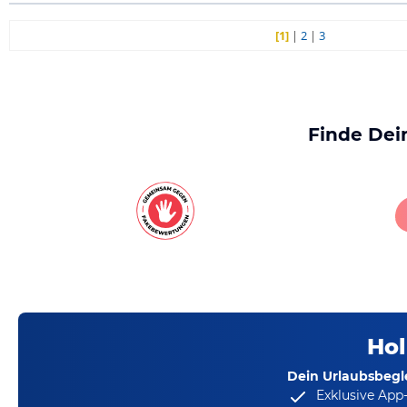
[1]
|
2
|
3
Finde Dei
Hol
Dein Urlaubsbegle
Exklusive App