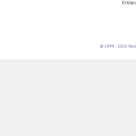
Erklär
© 1999 - 2026 Holi