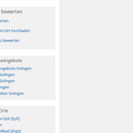
 bewerten
erten
sem Ort hochladen
pp bewerten
seangebote
Angebote Solingen
 Solingen
 Solingen
ingen
iten Solingen
Orte
Sylt [Sylt]
n
ilbad Zingst