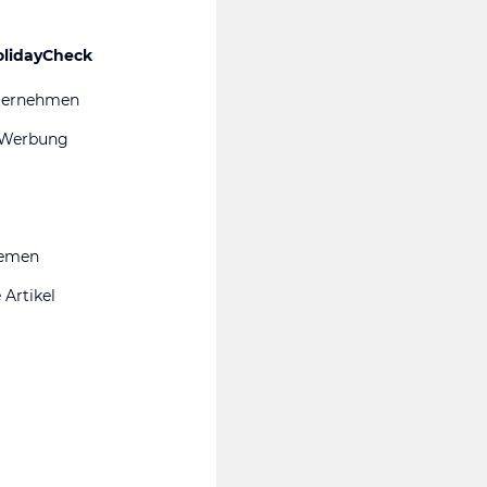
olidayCheck
ternehmen
 Werbung
hemen
 Artikel