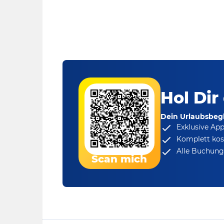
Hol Dir
Dein Urlaubsbegl
Exklusive Ap
Komplett kos
Alle Buchungs
Scan mich