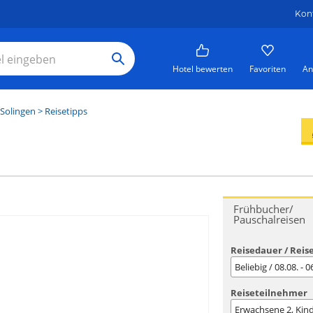
Kon
Hotel bewerten
Favoriten
An
Solingen
> Reisetipps
Frühbucher/
Pauschalreisen
Reisedauer / Reis
Beliebig / 08.08. - 
Reiseteilnehmer
Erwachsene
2
, Kin