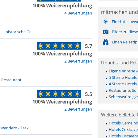
100% Weiterempfehlung
mitmachen und
4 Bewertungen
Ein Hotel bew
..
-
historische Ge...
Bilder zu die
Einen Reiseti
5.7
100% Weiterempfehlung
2 Bewertungen
Urlaubs- und Rei
Eigene Anreise 
5 Sterne Hotels
-
Restaurant
4 Sterne Hotels
Restaurants Sol
5.5
Sehenswürdigke
100% Weiterempfehlung
2 Bewertungen
Weitere beliebte 
Hotels Gemeinde 
-
Wandern / Trek...
Hotels Cuxhave
Hotels Ostseehe