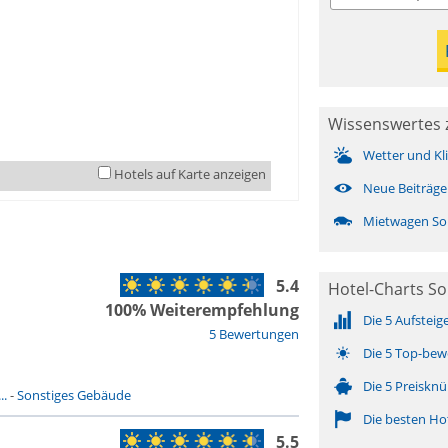
Wissenswertes 
Wetter und Kl
Hotels auf Karte anzeigen
Neue Beiträge
Mietwagen So
5.4
Hotel-Charts So
100% Weiterempfehlung
Die 5 Aufsteig
5 Bewertungen
Die 5 Top-bew
Die 5 Preisknü
..
-
Sonstiges Gebäude
Die besten Ho
5.5