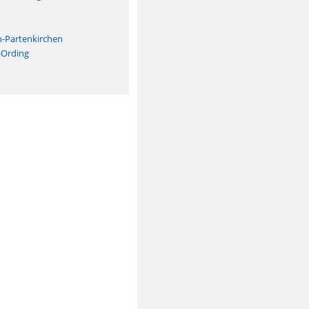
n
h-Partenkirchen
-Ording