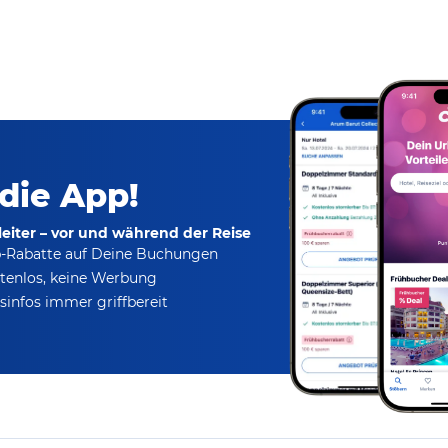
 die App!
eiter – vor und während der Reise
p-Rabatte
auf Deine Buchungen
tenlos,
keine Werbung
infos immer griffbereit