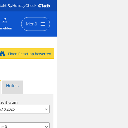
takt
HolidayCheck 
Menü
melden
Einen Reisetipp bewerten
Hotels
ezeitraum
06.10.2026
der
0