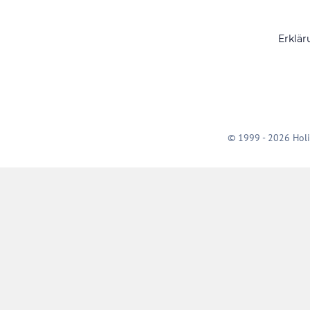
Erklär
© 1999 - 2026 Holi