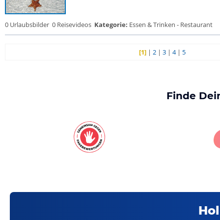
0 Urlaubsbilder
0 Reisevideos
Kategorie:
Essen & Trinken - Restaurant
[1]
|
2
|
3
|
4
|
5
Finde Dei
Hol