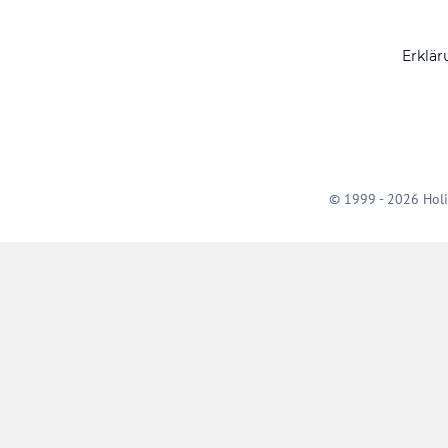
Erklär
© 1999 - 2026 Holi