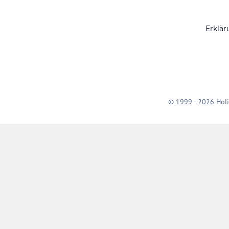
Erklär
© 1999 - 2026 Holi