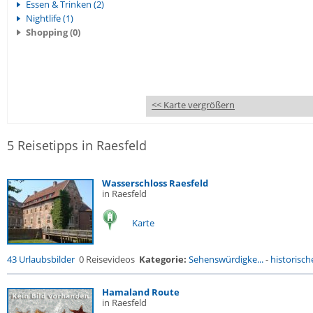
Essen & Trinken (2)
Nightlife (1)
Shopping (0)
<< Karte vergrößern
5 Reisetipps in Raesfeld
Wasserschloss Raesfeld
in Raesfeld
Karte
43 Urlaubsbilder
0 Reisevideos
Kategorie:
Sehenswürdigke...
-
historische
Hamaland Route
in Raesfeld