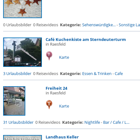
0 Urlaubsbilder
0 Reisevideos
Kategorie:
Sehenswürdigke...
-
Sonstige La
Café Kuchenkiste am Sterndeuterturm
in Raesfeld
Karte
3 Urlaubsbilder
0 Reisevideos
Kategorie:
Essen & Trinken
-
Cafe
Freiheit 24
in Raesfeld
Karte
31 Urlaubsbilder
0 Reisevideos
Kategorie:
Nightlife
-
Bar / Cafe / L...
Landhaus Keller