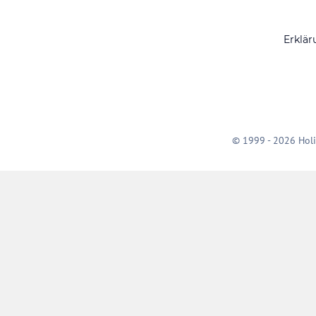
Erklär
© 1999 - 2026 Holi