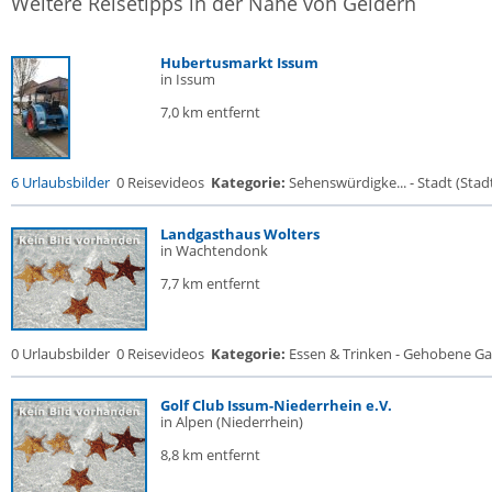
Weitere Reisetipps in der Nähe von Geldern
Hubertusmarkt Issum
in Issum
7,0 km entfernt
6 Urlaubsbilder
0 Reisevideos
Kategorie:
Sehenswürdigke... - Stadt (Stadt
Landgasthaus Wolters
in Wachtendonk
7,7 km entfernt
0 Urlaubsbilder
0 Reisevideos
Kategorie:
Essen & Trinken - Gehobene Gas
Golf Club Issum-Niederrhein e.V.
in Alpen (Niederrhein)
8,8 km entfernt