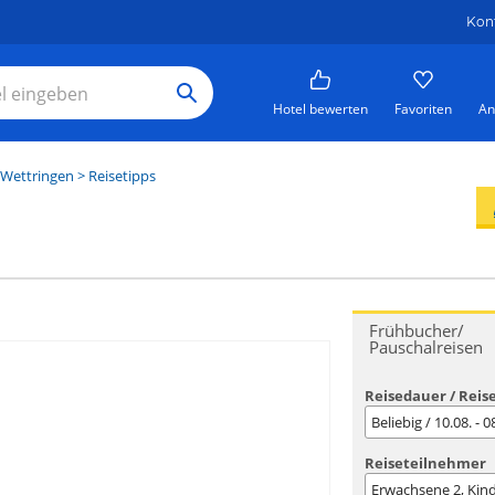
Kon
Hotel bewerten
Favoriten
An
Wettringen
> Reisetipps
Frühbucher/
Pauschalreisen
Reisedauer / Reis
Beliebig / 10.08. - 
Reiseteilnehmer
Erwachsene
2
, Kin