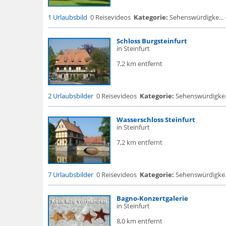
1 Urlaubsbild
0 Reisevideos
Kategorie:
Sehenswürdigke... - 
Schloss Burgsteinfurt
in Steinfurt
7,2 km entfernt
2 Urlaubsbilder
0 Reisevideos
Kategorie:
Sehenswürdigke...
Wasserschloss Steinfurt
in Steinfurt
7,2 km entfernt
7 Urlaubsbilder
0 Reisevideos
Kategorie:
Sehenswürdigke...
Bagno-Konzertgalerie
in Steinfurt
8,0 km entfernt