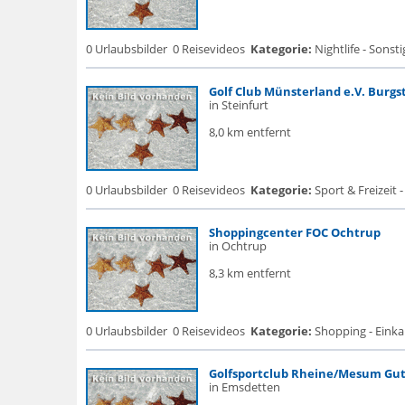
0 Urlaubsbilder
0 Reisevideos
Kategorie:
Nightlife - Sonsti
Golf Club Münsterland e.V. Burgs
in Steinfurt
8,0 km entfernt
0 Urlaubsbilder
0 Reisevideos
Kategorie:
Sport & Freizeit -
Shoppingcenter FOC Ochtrup
in Ochtrup
8,3 km entfernt
0 Urlaubsbilder
0 Reisevideos
Kategorie:
Shopping - Eink
Golfsportclub Rheine/Mesum Gut
in Emsdetten