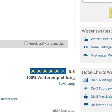
Wissenswertes 
Wetter und Kl
Hotels auf Karte anzeigen
Neue Beiträge
Mietwagen We
5.3
Hotel-Charts W
100% Weiterempfehlung
Die 5 Aufsteig
1 Bewertung
Die 5 Top-bew
Die 5 Preisknü
-
Restaurant
Die besten Ho
nicht bewertet