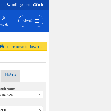
takt
HolidayCheck 
Menü
melden
Einen Reisetipp bewerten
Hotels
ezeitraum
08.10.2026
der
0