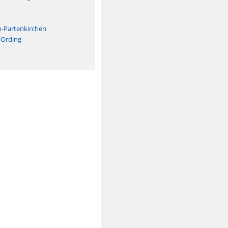
n
h-Partenkirchen
-Ording