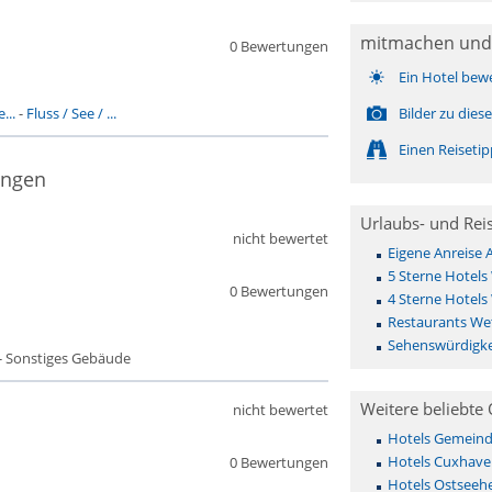
mitmachen und
0 Bewertungen
Ein Hotel bew
...
-
Fluss / See / ...
Bilder zu die
Einen Reiseti
ingen
Urlaubs- und Rei
nicht bewertet
Eigene Anreise
5 Sterne Hotels
0 Bewertungen
4 Sterne Hotels
Restaurants We
Sehenswürdigke
- Sonstiges Gebäude
Weitere beliebte 
nicht bewertet
Hotels Gemeinde 
Hotels Cuxhave
0 Bewertungen
Hotels Ostseehe