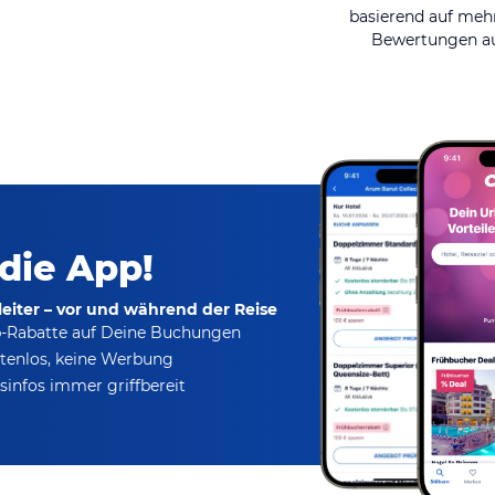
basierend auf mehr
Bewertungen au
 die App!
eiter – vor und während der Reise
p-Rabatte
auf Deine Buchungen
tenlos,
keine Werbung
infos immer griffbereit