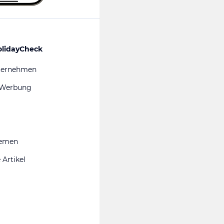
olidayCheck
ternehmen
 Werbung
hemen
 Artikel