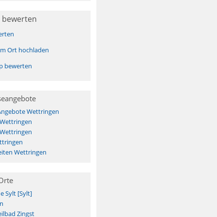
 bewerten
erten
sem Ort hochladen
pp bewerten
seangebote
 Angebote Wettringen
 Wettringen
 Wettringen
ttringen
iten Wettringen
Orte
Sylt [Sylt]
n
ilbad Zingst