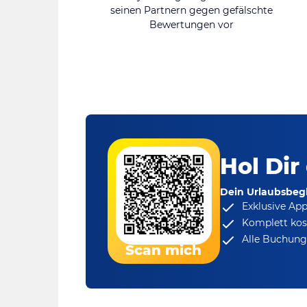
seinen Partnern gegen gefälschte
Bewertungen vor
Hol Dir
Dein Urlaubsbegl
Exklusive Ap
Komplett kos
Alle Buchungs
Scan mich