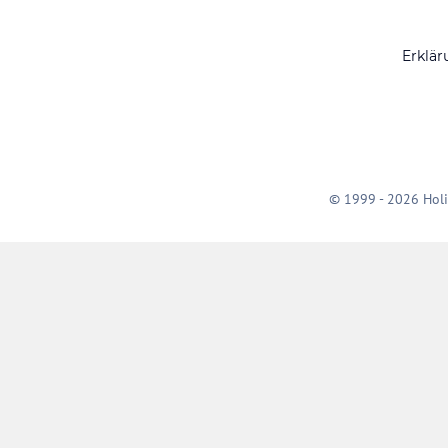
Erklär
© 1999 - 2026 Holi