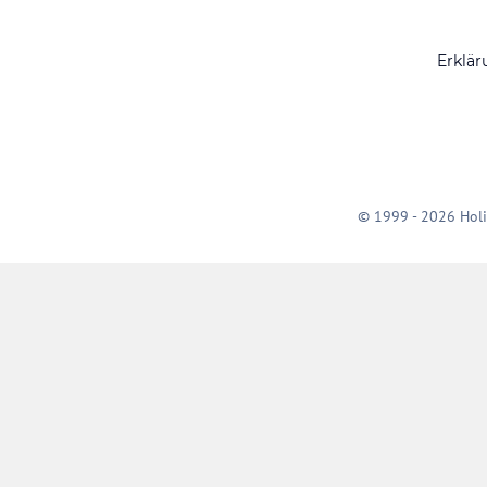
Erklär
© 1999 - 2026 Holi