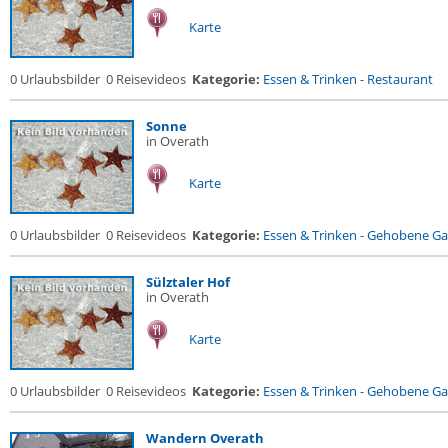
Karte
0 Urlaubsbilder
0 Reisevideos
Kategorie:
Essen & Trinken
-
Restaurant
Sonne
in Overath
Karte
0 Urlaubsbilder
0 Reisevideos
Kategorie:
Essen & Trinken
-
Gehobene Gas
Sülztaler Hof
in Overath
Karte
0 Urlaubsbilder
0 Reisevideos
Kategorie:
Essen & Trinken
-
Gehobene Gas
Wandern Overath