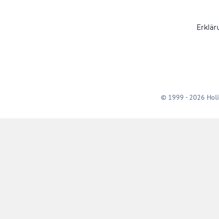
Erklär
© 1999 - 2026 Holi