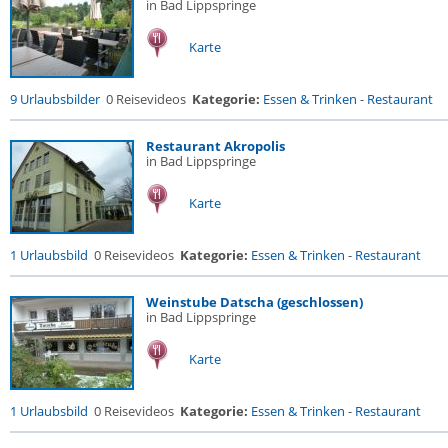
in Bad Lippspringe
Karte
9 Urlaubsbilder
0 Reisevideos
Kategorie:
Essen & Trinken
-
Restaurant
Restaurant Akropolis
in Bad Lippspringe
Karte
1 Urlaubsbild
0 Reisevideos
Kategorie:
Essen & Trinken
-
Restaurant
Weinstube Datscha (geschlossen)
in Bad Lippspringe
Karte
1 Urlaubsbild
0 Reisevideos
Kategorie:
Essen & Trinken
-
Restaurant