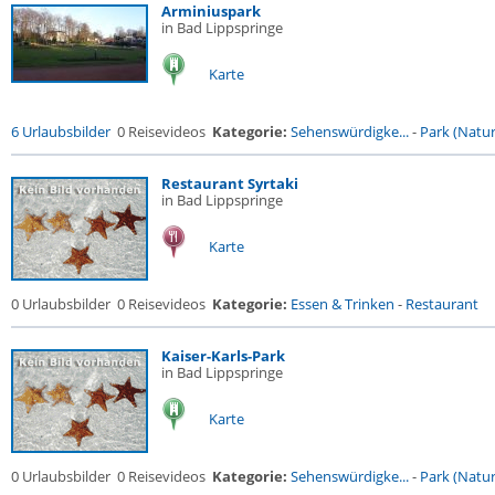
Arminiuspark
in Bad Lippspringe
Karte
6 Urlaubsbilder
0 Reisevideos
Kategorie:
Sehenswürdigke...
-
Park (Naturr
Restaurant Syrtaki
in Bad Lippspringe
Karte
0 Urlaubsbilder
0 Reisevideos
Kategorie:
Essen & Trinken
-
Restaurant
Kaiser-Karls-Park
in Bad Lippspringe
Karte
0 Urlaubsbilder
0 Reisevideos
Kategorie:
Sehenswürdigke...
-
Park (Naturr