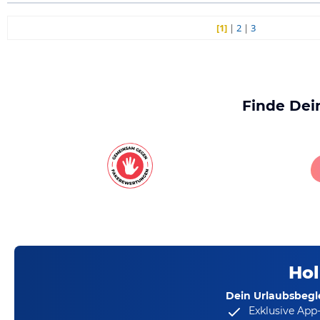
[1]
|
2
|
3
Finde Dei
Hol
Dein Urlaubsbegle
Exklusive App