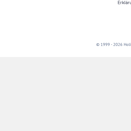
Erklär
© 1999 - 2026 Holi