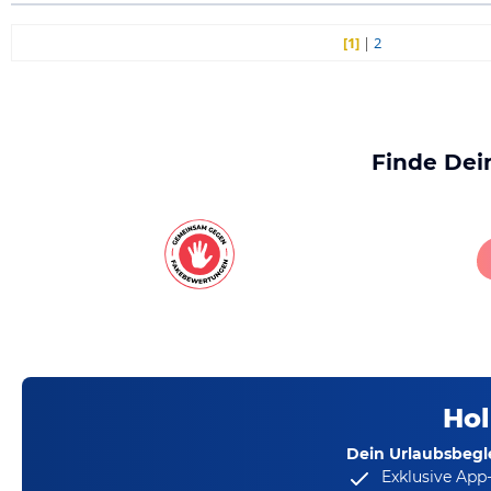
[1]
|
2
Finde Dei
Hol
Dein Urlaubsbegle
Exklusive App