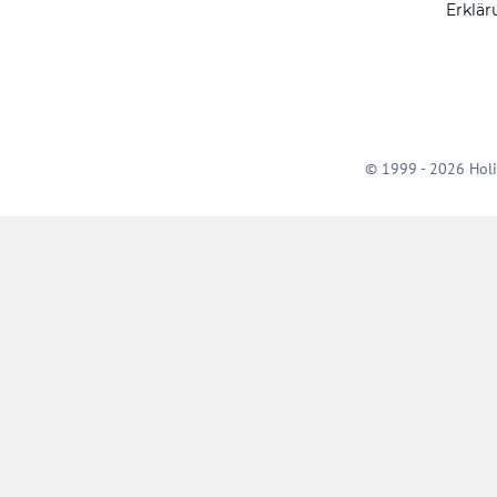
Erklär
© 1999 - 2026 Holi