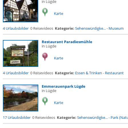
in Lügde
Karte
4 Urlaubsbilder
0 Reisevideos
Kategorie:
Sehenswürdigke...
-
Museum
Restaurant Paradiesmühle
in Lügde
Karte
4 Urlaubsbilder
0 Reisevideos
Kategorie:
Essen & Trinken
-
Restaurant
Emmerauenpark Lügde
in Lügde
Karte
17 Urlaubsbilder
0 Reisevideos
Kategorie:
Sehenswürdigke...
-
Park (Natu