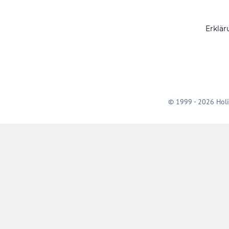
Erklär
© 1999 - 2026 Holi