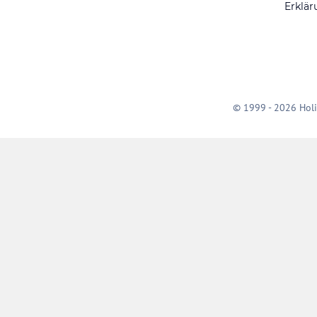
Erklär
© 1999 - 2026 Holi