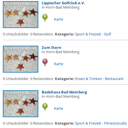
Lippischer Golfclub e.V.
in Horn-Bad Meinberg
Karte
0 Urlaubsbilder
0 Reisevideos
Kategorie:
Sport & Freizeit
-
Golf
Zum Stern
in Horn-Bad Meinberg
Karte
0 Urlaubsbilder
0 Reisevideos
Kategorie:
Essen & Trinken
-
Restaurant
Badehaus Bad Meinberg
in Horn-Bad Meinberg
Karte
0 Urlaubsbilder
0 Reisevideos
Kategorie:
Sport & Freizeit
-
Fitnessstudio .