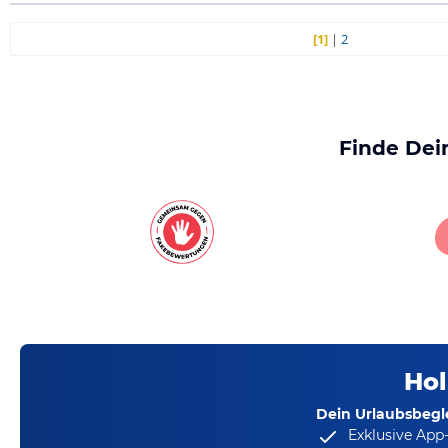
[1]
|
2
Finde Dei
Hol
Dein Urlaubsbegle
Exklusive App