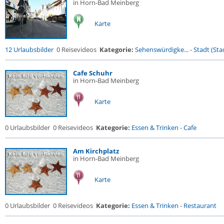
in Horn-Bad Meinberg
Karte
12 Urlaubsbilder
0 Reisevideos
Kategorie:
Sehenswürdigke...
-
Stadt (Stad
Cafe Schuhr
in Horn-Bad Meinberg
Karte
0 Urlaubsbilder
0 Reisevideos
Kategorie:
Essen & Trinken
-
Cafe
Am Kirchplatz
in Horn-Bad Meinberg
Karte
0 Urlaubsbilder
0 Reisevideos
Kategorie:
Essen & Trinken
-
Restaurant