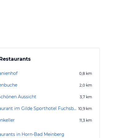
Restaurants
anienhof
0,8
km
enbuche
2,0
km
Schönen Aussicht
3,7
km
Restaurant im Gilde Sporthotel Fuchsbachtal
10,9
km
nkeller
11,3
km
aurants in Horn-Bad Meinberg