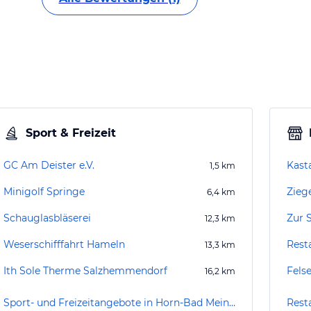
Sport & Freizeit
GC Am Deister e.V.
Kast
1,5
km
Minigolf Springe
Zieg
6,4
km
Schauglasbläserei
Zur 
12,3
km
Weserschifffahrt Hameln
13,3
km
Ith Sole Therme Salzhemmendorf
Felse
16,2
km
Sport- und Freizeitangebote in Horn-Bad Meinberg
Rest