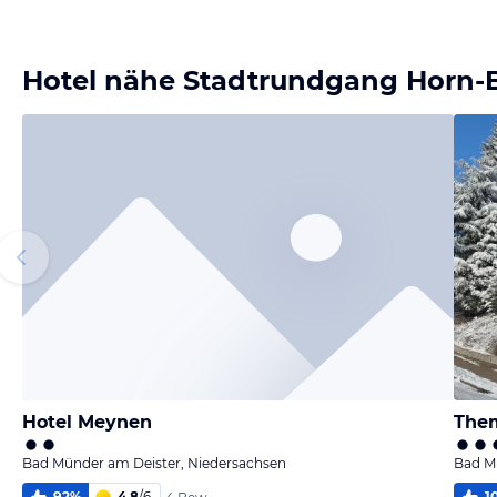
Bild
Bild
Bild
Bild
melden
melden
melden
melden
von Ralf
von Ralf
von Ralf
von Ralf
Hotel nähe Stadtrundgang Horn-
Hotel Meynen
Them
Bad Münder am Deister, Niedersachsen
Bad M
92
%
4,8
/
6
1