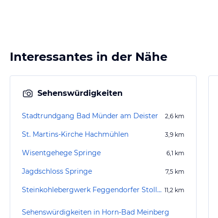
Interessantes in der Nähe
Sehenswürdigkeiten
Stadtrundgang Bad Münder am Deister
2,6
km
St. Martins-Kirche Hachmühlen
3,9
km
Wisentgehege Springe
6,1
km
Jagdschloss Springe
7,5
km
Steinkohlebergwerk Feggendorfer Stollen
11,2
km
Sehenswürdigkeiten in Horn-Bad Meinberg