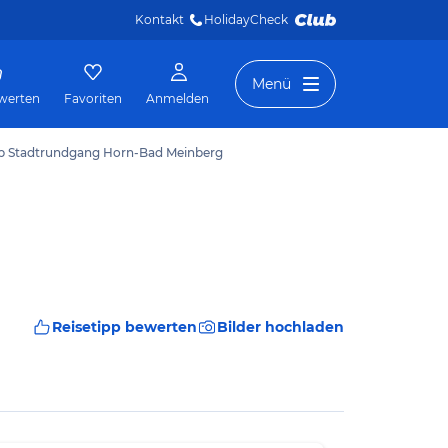
Kontakt
HolidayCheck 
Menü
werten
Favoriten
Anmelden
pp Stadtrundgang Horn-Bad Meinberg
Reisetipp bewerten
Bilder hochladen