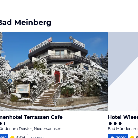
Bild
Bild
Bild
melden
melden
melden
von Ralf
von Ralf
von Ralf
Bad Meinberg
enhotel Terrassen Cafe
Hotel Wies
ünder am Deister, Niedersachsen
Bad Münder am 
00
%
5,6
/
6
100
%
5