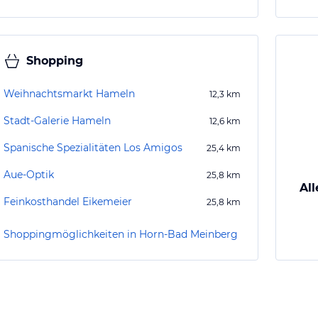
Shopping
Weihnachtsmarkt Hameln
12,3
km
Stadt-Galerie Hameln
12,6
km
Spanische Spezialitäten Los Amigos
25,4
km
Aue-Optik
25,8
km
All
Feinkosthandel Eikemeier
25,8
km
Shoppingmöglichkeiten in Horn-Bad Meinberg