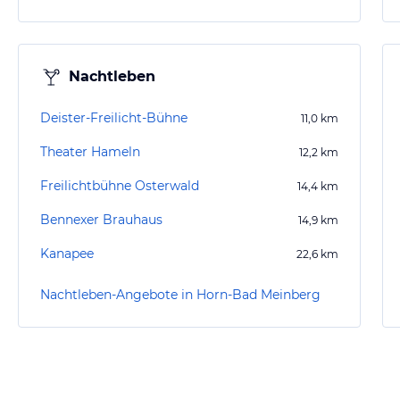
Nachtleben
Deister-Freilicht-Bühne
11,0
km
Theater Hameln
12,2
km
Freilichtbühne Osterwald
14,4
km
Bennexer Brauhaus
14,9
km
Kanapee
22,6
km
Nachtleben-Angebote in Horn-Bad Meinberg