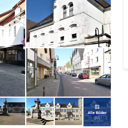
Bild melden
von Ralf
Bild melden
von Ralf
Alle Bilder
(
12
)