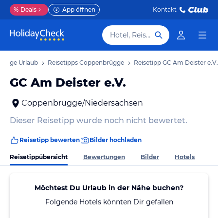
%
Deals
App öffnen
Kontakt
Hotel, Reiseziel
ügge Urlaub
Reisetipps Coppenbrügge
Reisetipp GC Am Deister e.V.
GC Am Deister e.V.
Coppenbrügge/Niedersachsen
Dieser Reisetipp wurde noch nicht bewertet.
Reisetipp bewerten
Bilder hochladen
Reisetippübersicht
Bewertungen
Bilder
Hotels
Möchtest Du Urlaub in der Nähe buchen?
Folgende Hotels könnten Dir gefallen