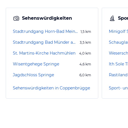
Sehenswürdigkeiten
Spor
Stadtrundgang Horn-Bad Meinberg
Minigolf 
1,5
km
Stadtrundgang Bad Münder am Deister
Schauglas
3,5
km
St. Martins-Kirche Hachmühlen
Wesersch
4,0
km
Wisentgehege Springe
4,6
km
Jagdschloss Springe
Rastiland
6,0
km
Sehenswürdigkeiten in Coppenbrügge