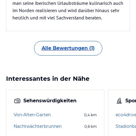
man seine iberischen Urlaubsträume kulinarisch auch
im Norden realisieren und wird darüber hinaus sehr
herzlich und mit viel Sachverstand beraten.
Alle Bewertungen (1)
Interessantes in der Nähe
Sehenswürdigkeiten
Spor
Von-Alten-Garten
eco4driv
0,4
km
Nachtwächterbrunnen
Stadionb
0,6
km