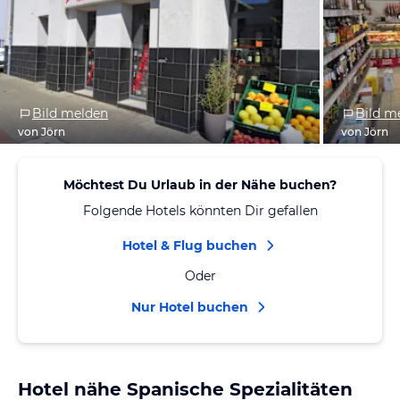
Bild melden
Bild m
von Jörn
von Jörn
Möchtest Du Urlaub in der Nähe buchen?
Folgende Hotels könnten Dir gefallen
Hotel & Flug buchen
Oder
Nur Hotel buchen
Hotel nähe Spanische Spezialitäten