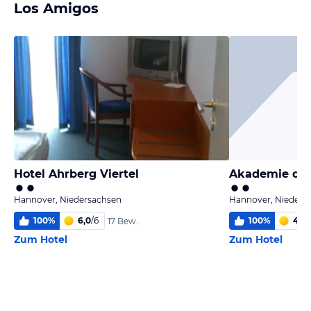
Los Amigos
Hotel Ahrberg Viertel
Akademie des
Hannover, Niedersachsen
Hannover, Nieders
100
%
6,0
/
6
100
%
4,1
/
17 Bew.
Zum Hotel
Zum Hotel