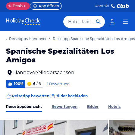
%
Deals
App öffnen
Kontakt
Hotel, Reiseziel
ub
Reisetipps Hannover
Reisetipp Spanische Spezialitäten Los Amigos
Spanische Spezialitäten Los
Amigos
Hannover/Niedersachsen
100%
6
/ 6
1 Bewertung
Reisetipp bewerten
Bilder hochladen
Reisetippübersicht
Bewertungen
Bilder
Hotels