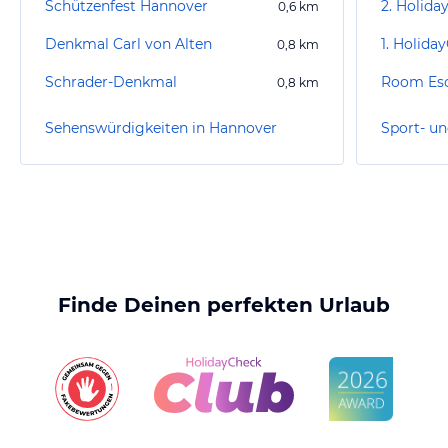
Schützenfest Hannover
0,6
km
Denkmal Carl von Alten
0,8
km
Schrader-Denkmal
Room Es
0,8
km
Sehenswürdigkeiten in Hannover
Finde Deinen perfekten Urlaub