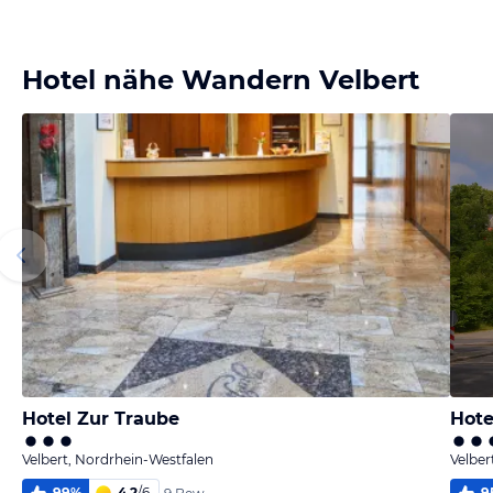
Bild
Bild
Bild
Bild
melden
melden
melden
melden
von Sabine
von Sabine
von Sabine
von Sabine
Hotel nähe Wandern Velbert
Hotel Zur Traube
Hote
Velbert, Nordrhein-Westfalen
Velber
99
%
4,2
/
6
9