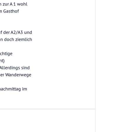
h zur A 1 wohl
m Gasthof
uf der A2/A3 und
nn doch ziemlich
ichtige
nt)
Allerdings sind
 der Wanderwege
gnachmittag im