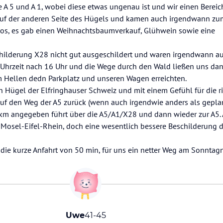
ie A 5 und A 1, wobei diese etwas ungenau ist und wir einen Bereic
 auf der anderen Seite des Hügels und kamen auch irgendwann zu
los, es gab einen Weihnachtsbaumverkauf, Glühwein sowie eine
childerung X28 nicht gut ausgeschildert und waren irgendwann a
ne Uhrzeit nach 16 Uhr und die Wege durch den Wald ließen uns da
im Hellen dedn Parkplatz und unseren Wagen erreichten.
n Hügel der Elfringhauser Schweiz und mit einem Gefühl für die r
uf den Weg der A5 zurück (wenn auch irgendwie anders als gepla
8 km angegeben führt über die A5/A1/X28 und dann wieder zur A5. 
 Mosel-Eifel-Rhein, doch eine wesentlich bessere Beschilderung
h die kurze Anfahrt von 50 min, für uns ein netter Weg am Sonnta
Uwe
41-45