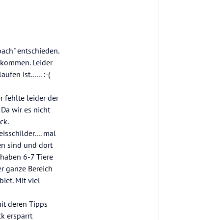
ach" entschieden.
ekommen. Leider
en ist...... :-(
fehlte leider der
Da wir es nicht
ck.
sschilder.... mal
en sind und dort
 haben 6-7 Tiere
r ganze Bereich
et. Mit viel
it deren Tipps
k ersparrt