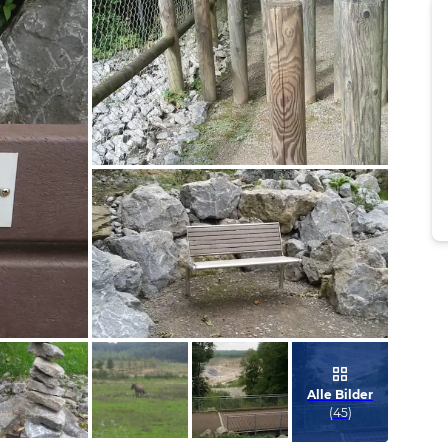
Bild melden
von Sabine
Bild melden
von Sabine
Alle Bilder
(
45
)