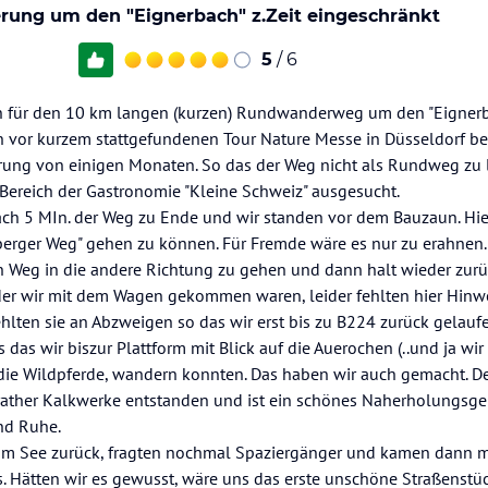
ung um den "Eignerbach" z.Zeit eingeschränkt
5
/ 6
 für den 10 km langen (kurzen) Rundwanderweg um den "Eignerb
en vor kurzem stattgefundenen Tour Nature Messe in Düsseldorf b
rrung von einigen Monaten. So das der Weg nicht als Rundweg zu lauf
 Bereich der Gastronomie "Kleine Schweiz" ausgesucht.
ch 5 MIn. der Weg zu Ende und wir standen vor dem Bauzaun. Hier 
erger Weg" gehen zu können. Für Fremde wäre es nur zu erahnen. 
 Weg in die andere Richtung zu gehen und dann halt wieder zurü
 der wir mit dem Wagen gekommen waren, leider fehlten hier Hinwei
hlten sie an Abzweigen so das wir erst bis zu B224 zurück gelauf
das wir biszur Plattform mit Blick auf die Auerochen (..und ja wir
die Wildpferde, wandern konnten. Das haben wir auch gemacht. De
rather Kalkwerke entstanden und ist ein schönes Naherholungsgebi
und Ruhe.
am See zurück, fragten nochmal Spaziergänger und kamen dann m
. Hätten wir es gewusst, wäre uns das erste unschöne Straßenstüc