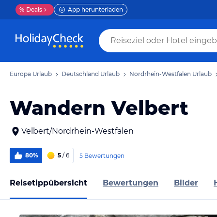
%
Deals
App herunterladen
Europa Urlaub
Deutschland Urlaub
Nordrhein-Westfalen Urlaub
Wandern Velbert
Velbert/Nordrhein-Westfalen
80%
5
/ 6
5 Bewertungen
Reisetippübersicht
Bewertungen
Bilder