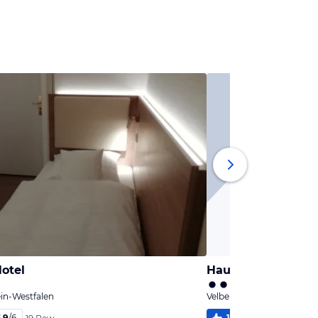
otel
Haus Sondermann
ein-Westfalen
Velbert, Nordrhein-Westfa
,9
/
6
100
%
5,1
/
6