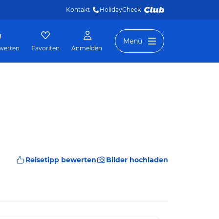
Kontakt
HolidayCheck 
Menü
werten
Favoriten
Anmelden
Reisetipp bewerten
Bilder hochladen