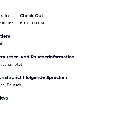
k-In
Check-Out
:00 Uhr
bis 11:00 Uhr
tiere
bt
traucher- und Raucherinformation
raucherhotel
onal spricht folgende Sprachen
sch, Deutsch
ltyp