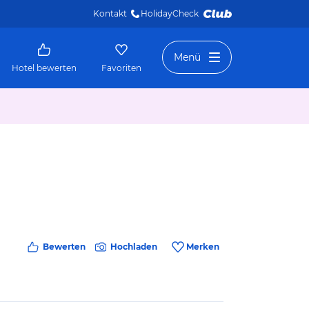
Kontakt
HolidayCheck 
Menü
Hotel bewerten
Favoriten
Bewerten
Hochladen
Merken