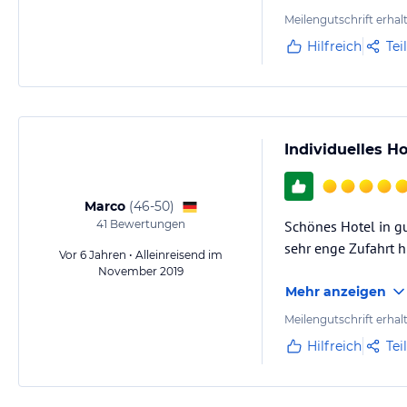
Meilengutschrift erhal
Hilfreich
Tei
Individuelles H
Marco
(
46-50
)
41
Bewertungen
Schönes Hotel in gu
sehr enge Zufahrt h
Vor 6 Jahren • Alleinreisend im
November 2019
Mehr anzeigen
Meilengutschrift erhal
Hilfreich
Tei