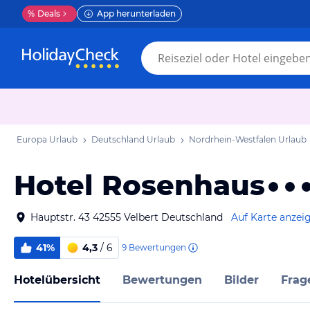
%
Deals
App herunterladen
Europa Urlaub
Deutschland Urlaub
Nordrhein-Westfalen Urlaub
Hotel Rosenhaus
Hauptstr. 43 42555 Velbert Deutschland
Auf Karte anzei
41%
4,3
/ 6
9
Bewertungen
Hotelübersicht
Bewertungen
Bilder
Frag