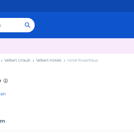
Velbert Urlaub
Velbert Hotels
Hotel Rosenhaus
gen
en