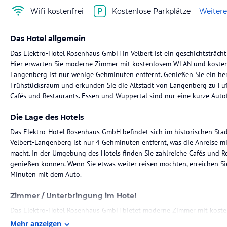
Wifi kostenfrei
Kostenlose Parkplätze
Weitere
Das Hotel allgemein
Das Elektro-Hotel Rosenhaus GmbH in Velbert ist ein geschichtsträch
Hier erwarten Sie moderne Zimmer mit kostenlosem WLAN und kostenf
Langenberg ist nur wenige Gehminuten entfernt. Genießen Sie ein her
Frühstücksraum und erkunden Sie die Altstadt von Langenberg zu Fuß
Cafés und Restaurants. Essen und Wuppertal sind nur eine kurze Autof
Die Lage des Hotels
Das Elektro-Hotel Rosenhaus GmbH befindet sich im historischen Stad
Velbert-Langenberg ist nur 4 Gehminuten entfernt, was die Anreise m
macht. In der Umgebung des Hotels finden Sie zahlreiche Cafés und Re
genießen können. Wenn Sie etwas weiter reisen möchten, erreichen Si
Minuten mit dem Auto.
Zimmer / Unterbringung im Hotel
Das Elektro-Hotel Rosenhaus GmbH bietet moderne Zimmer mit koste
verfügt über ein eigenes Badezimmer und bietet Ihnen somit den Komf
Mehr anzeigen