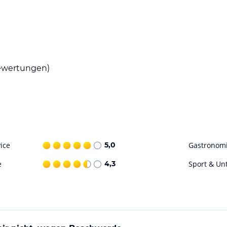
erzhaften Frühstück im traditionellen
uffet, das Ihnen die nötige Energie für Ihre
gebung des Hotels finden Sie auch eine
wertungen)
ten probieren können.
lage, um die Altstadt von Langenberg zu Fuß
n Sie historische Gebäude und genießen Sie die
ten für sportliche Aktivitäten und
ice
5,0
Gastronom
e
4,3
Sport & Un
ohne Gewähr. Bitte lies vor der Buchung die