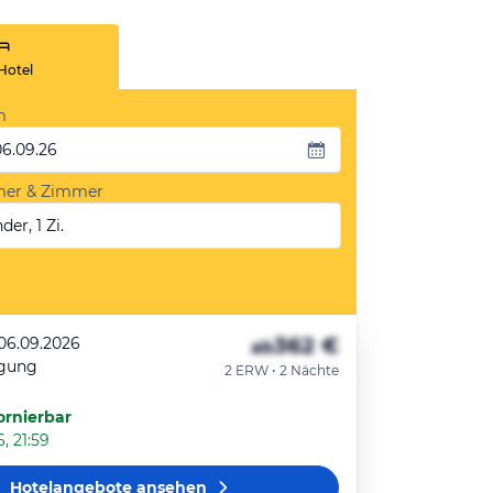
Hotel
m
06.09.26
mer & Zimmer
der, 1 Zi.
362 €
 06.09.2026
ab
egung
2 ERW • 2 Nächte
ornierbar
, 21:59
Hotelangebote
ansehen