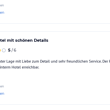
ten
len
otel mit schönen Details
5
/ 6
ter Lage mit Liebe zum Detail und sehr freundlichen Service. Der P
interm Hotel erreichbar.
ten
len