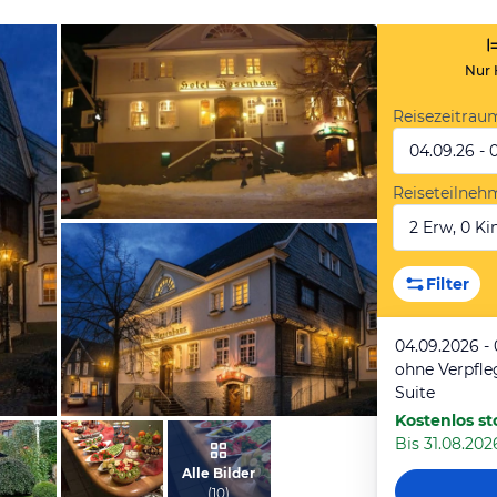
Nur 
Reisezeitrau
04.09.26 - 
Reiseteilneh
2 Erw, 0 Kin
vom Hotelier, August 2015
Filter
04.09.2026 -
ohne Verpfl
Suite
Kostenlos st
Bis 31.08.2026
vom Hotelier, August 2015
Alle Bilder
(
10
)