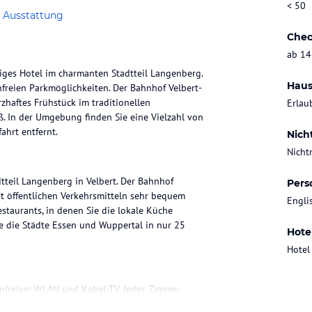
< 50
 Ausstattung
Chec
ab 14
tiges Hotel im charmanten Stadtteil Langenberg.
Haus
reien Parkmöglichkeiten. Der Bahnhof Velbert-
zhaftes Frühstück im traditionellen
Erlau
. In der Umgebung finden Sie eine Vielzahl von
ahrt entfernt.
Nich
Nicht
tteil Langenberg in Velbert. Der Bahnhof
Pers
it öffentlichen Verkehrsmitteln sehr bequem
Engli
staurants, in denen Sie die lokale Küche
e die Städte Essen und Wuppertal in nur 25
Hote
Hotel
nfreiem WLAN und Kabel-TV. Jedes Zimmer
ort, den Sie während Ihres Aufenthalts