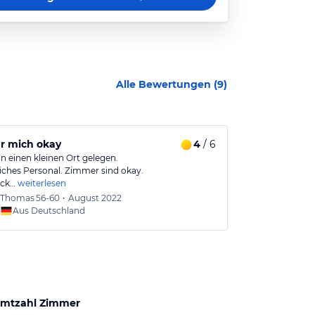
Alle Bewertungen (
9
)
r mich okay
4
/ 6
Individuelle
in einen kleinen Ort gelegen.
Schönes Hotel 
iches Personal. Zimmer sind okay.
freundlichen S
ück…
weiterlesen
Thomas
56-60
•
August 2022
Marco
Aus Deutschland
Aus
mtzahl Zimmer