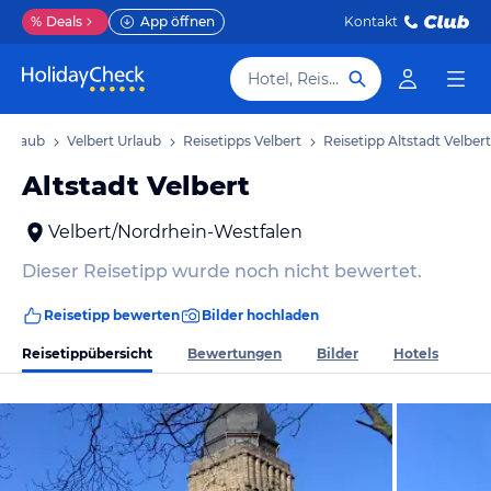
%
Deals
App öffnen
Kontakt
Hotel, Reiseziel
 Urlaub
Velbert Urlaub
Reisetipps Velbert
Reisetipp Altstadt Velbert
Altstadt Velbert
Velbert/Nordrhein-Westfalen
Dieser Reisetipp wurde noch nicht bewertet.
Reisetipp bewerten
Bilder hochladen
Reisetippübersicht
Bewertungen
Bilder
Hotels