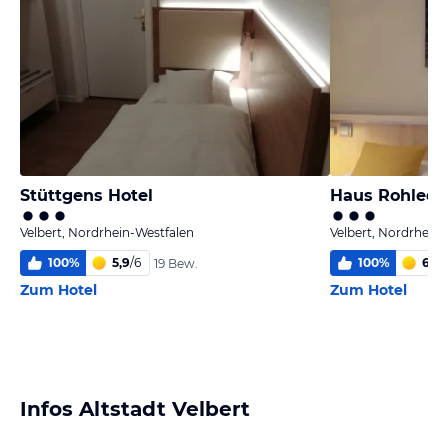
Stüttgens Hotel
Haus Rohlede
Velbert, Nordrhein-Westfalen
Velbert, Nordrhein
100
%
5,9
/
6
100
%
6,0
/
19 Bew.
Zum Hotel
Zum Hotel
Infos Altstadt Velbert