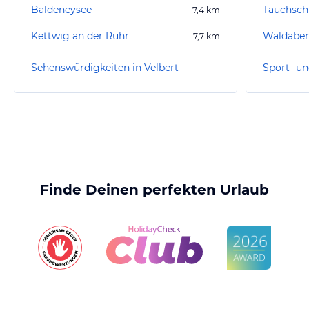
Baldeneysee
Tauchsch
7,4
km
Kettwig an der Ruhr
7,7
km
Sehenswürdigkeiten in Velbert
Sport- un
Finde Deinen perfekten Urlaub