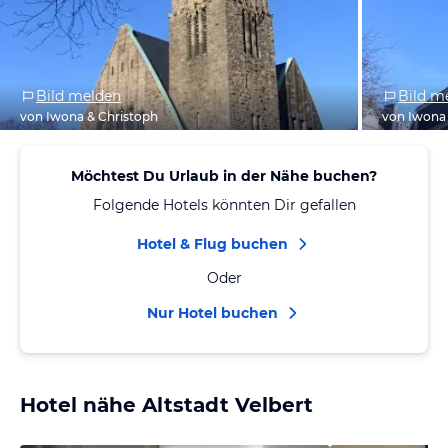
Bild melden
Bild m
von Iwona & Christoph
von Iwona
Möchtest Du Urlaub in der Nähe buchen?
Folgende Hotels könnten Dir gefallen
Hotel & Flug buchen
Oder
Nur Hotel buchen
Hotel nähe Altstadt Velbert