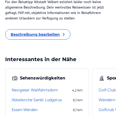
Für den Reisetipp Altstadt Velbert existiert leider noch keine
allgemeine Beschreibung. Dein wertvolles Reisewissen ist jetzt
gefragt. Hilf mit, objektive Informationen wie in Reiseführern
anderen Urlaubern zur Verfügung zu stellen.
Beschreibung bearbeiten
Interessantes in der Nähe
Sehenswürdigkeiten
Spor
Nevigeser Wallfahrtsdom
Golf-Club
4,2
km
Abteikirche Sankt Ludgerus
Wandern 
6,1
km
Essen-Werden
6,1
km