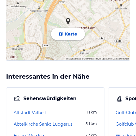
Karte
Interessantes in der Nähe
Sehenswürdigkeiten
Spor
Altstadt Velbert
1,1
km
Golf-Club
Abteikirche Sankt Ludgerus
5,1
km
Essen-Werden
5,2
km
Wandern 