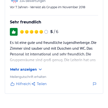
334
Bewertungen
Vor 7 Jahren • Verreist als Gruppe im November 2018
Sehr freundlich
5
/ 6
Es ist eine gute und freundliche Jugendherberge. Die
Zimmer sind sauber und mit Duschen und WC. Das
Personal ist international und sehr freundlich. Die
Gruppenräume sind groß genug. Die Leiterin hat uns
mit allen möglichen Sachen geholfen, damit unsere
Mehr anzeigen
internationale Gruppe sich hier wohl fühlen konnte.
Es gibt Aldi 100 Meter vom Haus. Das Essen war für
Meilengutschrift erhalten
eine Jugendherberge OK, es hat immer für alle
Hilfreich
Teilen
gereicht und manchmal war es sogar lecker :). Im
großen und ganzen waren wir zufrieden und wir
kommen wieder.