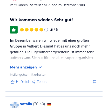
Vor 7 Jahren • Verreist als Gruppe im Dezember 2018
Wir kommen wieder. Sehr gut!
5
/ 6
Im Dezember waren wir wieder mit einer großen
Gruppe in Velbert. Diesmal hat es uns noch mehr
gefallen. Die Jugendherbergeleiterin ist immer sehr
aufmerksam. Sie hat für uns alles super organisiert
und immer nachgefragt, ob bei uns alles in Ordnung
Mehr anzeigen
wäre. Die Zimmer sind groß und sauber. Das einzige,
was verbessert werden kann ist Internet. WiFi gibt es
Meilengutschrift erhalten
leider nur auf der ersten Etage. Es wäre nicht schlecht
Hilfreich
Teilen
auch WiFi im Zimmer zu haben. Ansonsten wollen wir
nur Danke sagen. Sehr empfehlenswert.
Natalia
(
36-40
)