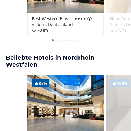
Best Western Plus Parkhotel Velbert
Haus Rohl
Velbert, Deutschland
Velbert, D
784m
849m
Beliebte Hotels in Nordrhein-
Westfalen
98%
100%