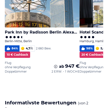
Park Inn by Radisson Berlin Alexanderplatz
Hotel Scandi
Berlin-Mitte, Berlin
Hamburg, Hambur
84
%
4,7
/
6
98
%
5,6
/
6
2.660 Bew.
10 € Cashback
20 € Cashback
Flug
Flug
947 €
ab
ohne Verpflegung
ohne Verpflegung
Doppelzimmer
2 ERW. • 1 WOCHE
Doppelzimmer
Informativste Bewertungen
(von
2