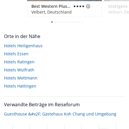
Best Western Plus Parkhotel Velbert
Stüttgens
Velbert, Deutschland
Velbert, D
Orte in der Nähe
Hotels
Heiligenhaus
Hotels
Essen
Hotels
Ratingen
Hotels
Wülfrath
Hotels
Mettmann
Hotels
Hattingen
Verwandte Beiträge im Reiseforum
Guesthouse &#x2F; Gästehaus Koh Chang und Umgebung