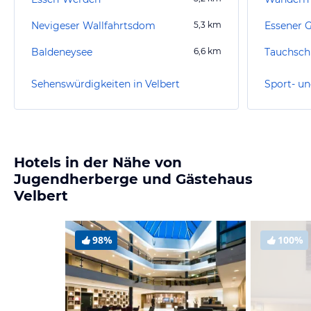
Nevigeser Wallfahrtsdom
5,3
km
Baldeneysee
6,6
km
Tauchsch
Sehenswürdigkeiten in Velbert
Sport- un
Hotels in der Nähe von
Jugendherberge und Gästehaus
Velbert
98%
100%