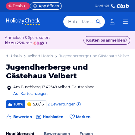
%
Deals
App öffnen
Kontakt
Hotel, Reiseziel
Anmelden & Spare sofort
Kostenlos anmelden
bis zu 25 %
mit
lbert Urlaub
Velbert Hotels
Jugendherberge und Gästehaus Velbert
Jugendherberge und
Gästehaus Velbert
Am Buschberg 17 42549 Velbert Deutschland
Auf Karte anzeigen
2
Bewertungen
100%
5,0
/ 6
Bewerten
Hochladen
Merken
Hotelübersicht
Bewertungen
Fragen