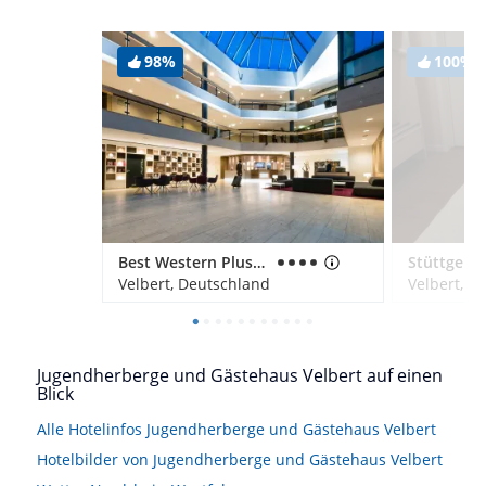
98%
100%
Best Western Plus Parkhotel Velbert
Stüttgens
Velbert, Deutschland
Velbert, D
Jugendherberge und Gästehaus Velbert auf einen
Blick
Alle Hotelinfos Jugendherberge und Gästehaus Velbert
Hotelbilder von Jugendherberge und Gästehaus Velbert