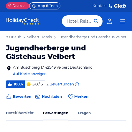
%
Deals
App öffnen
Kontakt
Hotel, Reiseziel
lbert Urlaub
Velbert Hotels
Jugendherberge und Gästehaus Velbert
Jugendherberge und
Gästehaus Velbert
Am Buschberg 17 42549 Velbert Deutschland
Auf Karte anzeigen
2
Bewertungen
100%
5,0
/ 6
Bewerten
Hochladen
Merken
Hotelübersicht
Bewertungen
Fragen