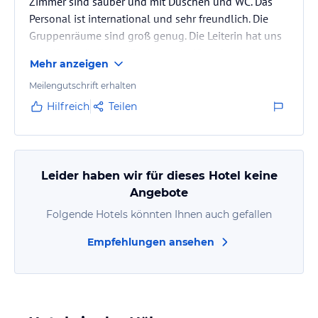
Zimmer sind sauber und mit Duschen und WC. Das
Personal ist international und sehr freundlich. Die
Gruppenräume sind groß genug. Die Leiterin hat uns
mit allen möglichen Sachen geholfen, damit unsere
Mehr anzeigen
internationale Gruppe sich hier wohl fühlen konnte.
Es gibt Aldi 100 Meter vom Haus. Das Essen war für
Meilengutschrift erhalten
eine Jugendherberge OK, es hat immer für alle
Hilfreich
Teilen
gereicht und manchmal war es sogar lecker :). Im
großen und ganzen waren wir zufrieden und wir
kommen wieder.
Leider haben wir für dieses Hotel keine
Angebote
Folgende Hotels könnten Ihnen auch gefallen
Empfehlungen ansehen