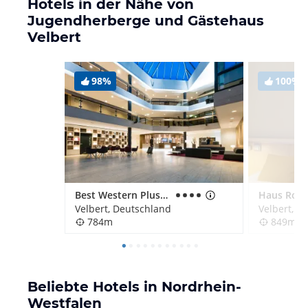
Hotels in der Nähe von
Jugendherberge und Gästehaus
Velbert
98%
100%
Best Western Plus Parkhotel Velbert
Haus Rohl
Velbert, Deutschland
Velbert, D
784m
849m
Beliebte Hotels in Nordrhein-
Westfalen