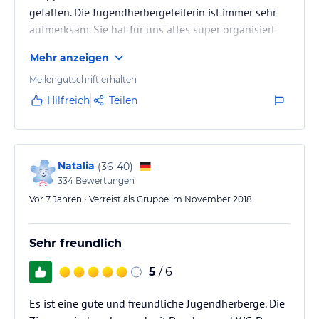
gefallen. Die Jugendherbergeleiterin ist immer sehr
aufmerksam. Sie hat für uns alles super organisiert
und immer nachgefragt, ob bei uns alles in Ordnung
Mehr anzeigen
wäre. Die Zimmer sind groß und sauber. Das einzige,
was verbessert werden kann ist Internet. WiFi gibt es
Meilengutschrift erhalten
leider nur auf der ersten Etage. Es wäre nicht schlecht
Hilfreich
Teilen
auch WiFi im Zimmer zu haben. Ansonsten wollen wir
nur Danke sagen. Sehr empfehlenswert.
Natalia
(
36-40
)
334
Bewertungen
Vor 7 Jahren • Verreist als Gruppe im November 2018
Sehr freundlich
5
/ 6
Es ist eine gute und freundliche Jugendherberge. Die