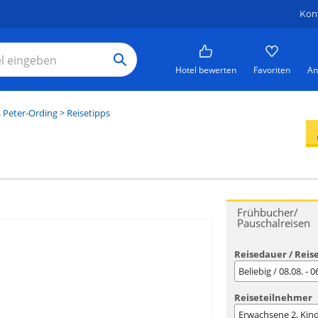
Kon
Hotel bewerten
Favoriten
An
. Peter-Ording
> Reisetipps
Frühbucher/
Pauschalreisen
Reisedauer / Reis
Beliebig / 08.08. - 
Reiseteilnehmer
Erwachsene
2
, Kin