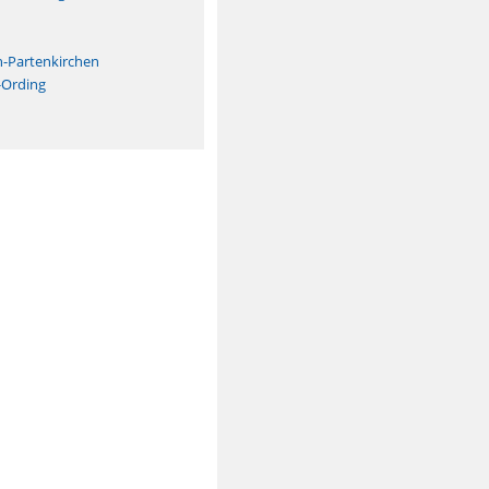
n
h-Partenkirchen
-Ording