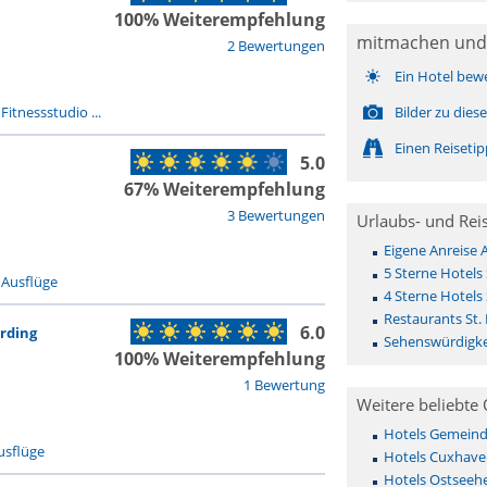
100% Weiterempfehlung
mitmachen und
2 Bewertungen
Ein Hotel bew
-
Fitnessstudio ...
Bilder zu die
Einen Reiseti
5.0
67% Weiterempfehlung
3 Bewertungen
Urlaubs- und Rei
Eigene Anreise 
5 Sterne Hotels 
-
Ausflüge
4 Sterne Hotels 
Restaurants St.
6.0
Ording
Sehenswürdigkei
100% Weiterempfehlung
1 Bewertung
Weitere beliebte 
Hotels Gemeinde 
usflüge
Hotels Cuxhave
Hotels Ostseehe