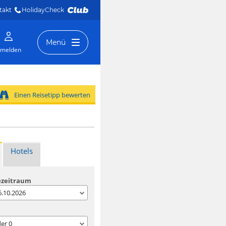
takt
HolidayCheck 
Menü
melden
Einen Reisetipp bewerten
Hotels
ezeitraum
06.10.2026
der
0