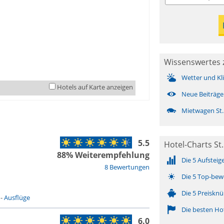
Wissenswertes z
Wetter und Kl
Hotels auf Karte anzeigen
Neue Beiträge
Mietwagen St.
5.5
Hotel-Charts St.
88% Weiterempfehlung
Die 5 Aufsteig
8 Bewertungen
Die 5 Top-bew
Die 5 Preisknü
-
Ausflüge
Die besten Ho
6.0