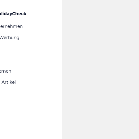
olidayCheck
ternehmen
 Werbung
hemen
 Artikel