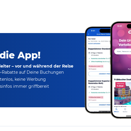
 die App!
eiter – vor und während der Reise
p-Rabatte
auf Deine Buchungen
tenlos,
keine Werbung
infos immer griffbereit