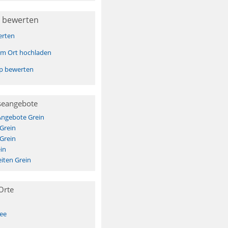
 bewerten
erten
sem Ort hochladen
pp bewerten
seangebote
Angebote Grein
 Grein
 Grein
in
iten Grein
Orte
See