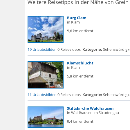
Weitere Reisetipps in der Nähe von Grein
Burg Clam
in Klam
5,6 km entfernt
19 Urlaubsbilder
0 Reisevideos
Kategorie:
Sehenswürdigke..
Klamschlucht
in Klam
5,8 km entfernt
11 Urlaubsbilder
0 Reisevideos
Kategorie:
Sehenswürdigke..
Stiftskirche Waldhausen
in Waldhausen im Strudengau
9,4 km entfernt