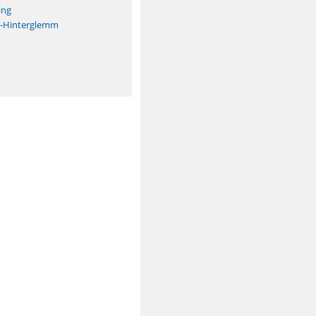
ing
h-Hinterglemm