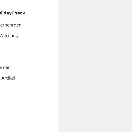
olidayCheck
ternehmen
 Werbung
hemen
 Artikel