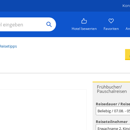
Kon
Hotel bewerten
Favoriten
An
Reisetipps
Frühbucher/
Pauschalreisen
Reisedauer / Reis
Beliebig / 07.08. - 
Reiseteilnehmer
Erwachsene
2
, Kin