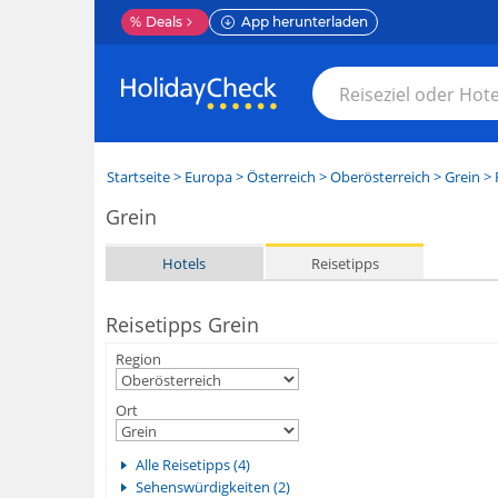
%
Deals
App herunterladen
Startseite
>
Europa
>
Österreich
>
Oberösterreich
>
Grein
> 
Grein
Hotels
Reisetipps
Reisetipps Grein
Region
Ort
Alle Reisetipps (4)
Sehenswürdigkeiten (2)