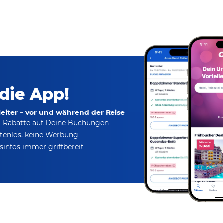
 die App!
eiter – vor und während der Reise
p-Rabatte
auf Deine Buchungen
tenlos,
keine Werbung
infos immer griffbereit