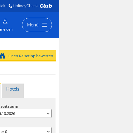
takt
HolidayCheck 
Menü
melden
Einen Reisetipp bewerten
Hotels
ezeitraum
05.10.2026
der
0