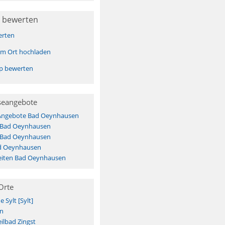
 bewerten
erten
sem Ort hochladen
pp bewerten
seangebote
 Angebote Bad Oeynhausen
s Bad Oeynhausen
s Bad Oeynhausen
d Oeynhausen
eiten Bad Oeynhausen
Orte
Sylt [Sylt]
n
ilbad Zingst