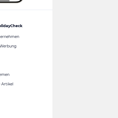
olidayCheck
ternehmen
 Werbung
hemen
 Artikel