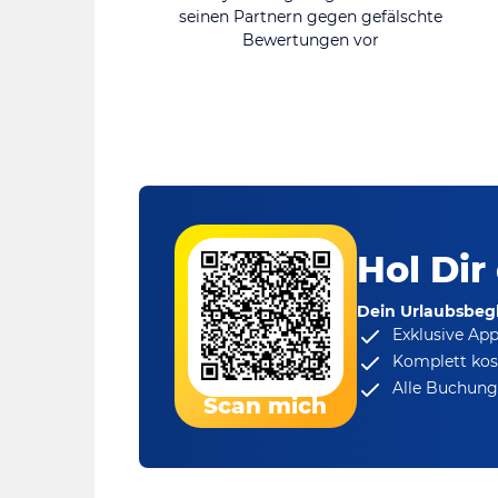
seinen Partnern gegen gefälschte
Bewertungen vor
Hol Dir
Dein Urlaubsbegl
Exklusive Ap
Komplett kos
Alle Buchungs
Scan mich