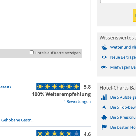
Wissenswertes 
Wetter und Kl
Hotels auf Karte anzeigen
Neue Beiträge
Mietwagen Ba
5.8
ossen)
Hotel-Charts B
100% Weiterempfehlung
Die 5 Aufsteig
4 Bewertungen
Die 5 Top-bew
Die 5 Preisknü
-
Gehobene Gastr...
Die besten Ho
4.6