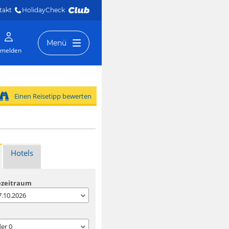
takt
HolidayCheck 
Menü
melden
Einen Reisetipp bewerten
Hotels
ezeitraum
07.10.2026
der
0