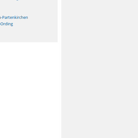
n
h-Partenkirchen
-Ording