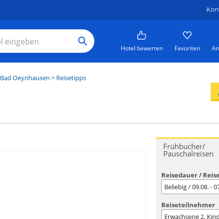
Kon
Hotel bewerten
Favoriten
An
Bad Oeynhausen
> Reisetipps
Frühbucher/
Pauschalreisen
Reisedauer / Reis
Beliebig / 09.08. - 
Reiseteilnehmer
Erwachsene
2
, Kin