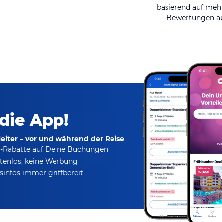
basierend auf mehr
Bewertungen au
 die App!
eiter – vor und während der Reise
p-Rabatte
auf Deine Buchungen
tenlos,
keine Werbung
infos immer griffbereit