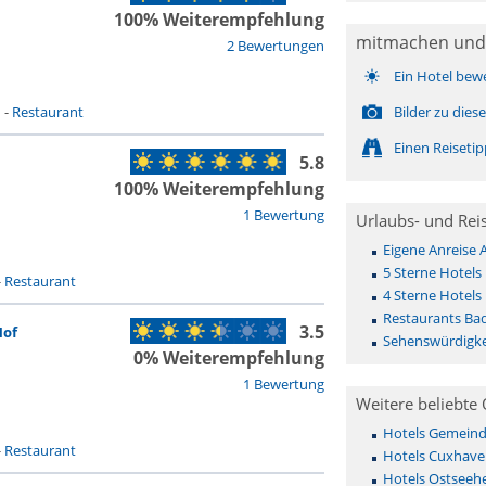
100% Weiterempfehlung
mitmachen und
2 Bewertungen
Ein Hotel bew
n
-
Restaurant
Bilder zu die
Einen Reiseti
5.8
100% Weiterempfehlung
1 Bewertung
Urlaubs- und Rei
Eigene Anreise
5 Sterne Hotel
-
Restaurant
4 Sterne Hotel
Restaurants Ba
3.5
Hof
Sehenswürdigk
0% Weiterempfehlung
1 Bewertung
Weitere beliebte 
Hotels Gemeinde 
-
Restaurant
Hotels Cuxhave
Hotels Ostseehe