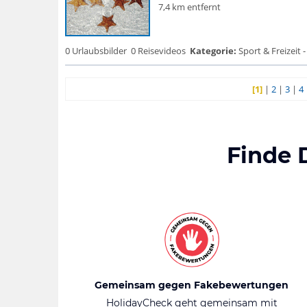
7,4 km entfernt
0 Urlaubsbilder
0 Reisevideos
Kategorie:
Sport & Freizeit -
[1]
|
2
|
3
|
4
Finde 
Gemeinsam gegen Fakebewertungen
HolidayCheck geht gemeinsam mit