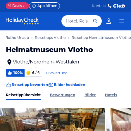
%
Deals
App öffnen
Kontakt
Hotel, Reiseziel
Vlotho Urlaub
Reisetipps Vlotho
Reisetipp Heimatmuseum Vlotho
Heimatmuseum Vlotho
Vlotho/Nordrhein-Westfalen
100%
6
/ 6
1 Bewertung
Reisetipp bewerten
Bilder hochladen
Reisetippübersicht
Bewertungen
Bilder
Hotels