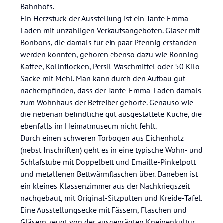
Bahnhofs.
Ein Herzstück der Ausstellung ist ein Tante Emma-
Laden mit unzähligen Verkaufsangeboten. Gläser mit
Bonbons, die damals für ein paar Pfennig erstanden
werden konnten, gehören ebenso dazu wie Ronning-
Kaffee, Köllnflocken, Persil-Waschmittel oder 50 Kilo-
Säcke mit Mehl. Man kann durch den Aufbau gut
nachempfinden, dass der Tante-Emma-Laden damals
zum Wohnhaus der Betreiber gehörte. Genauso wie
die nebenan befindliche gut ausgestattete Küche, die
ebenfalls im Heimatmuseum nicht fehlt.
Durch einen schweren Torbogen aus Eichenholz
(nebst Inschriften) geht es in eine typische Wohn- und
Schlafstube mit Doppelbett und Emaille-Pinkelpott
und metallenen Bettwärmflaschen über. Daneben ist
ein kleines Klassenzimmer aus der Nachkriegszeit
nachgebaut, mit Original-Sitzpulten und Kreide-Tafel.
Eine Ausstellungsecke mit Fässern, Flaschen und
Gläsern zeugt von der ausgeprägten Kneipenkultur,