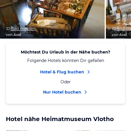
Bild melden
Bild m
von Axel
von Axel
Möchtest Du Urlaub in der Nähe buchen?
Folgende Hotels könnten Dir gefallen
Hotel & Flug buchen
Oder
Nur Hotel buchen
Hotel nähe Heimatmuseum Vlotho