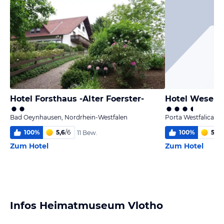
Hotel Forsthaus -Alter Foerster-
Hotel Wesers
Bad Oeynhausen, Nordrhein-Westfalen
Porta Westfalica, 
100
%
5,6
/
6
100
%
5,2
/
11 Bew.
Zum Hotel
Zum Hotel
Infos Heimatmuseum Vlotho