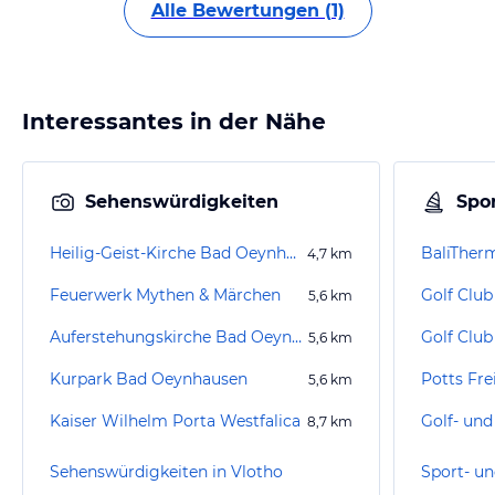
Alle Bewertungen (1)
Interessantes in der Nähe
Sehenswürdigkeiten
Spor
Heilig-Geist-Kirche Bad Oeynhausen
BaliTher
4,7
km
Feuerwerk Mythen & Märchen
Golf Club
5,6
km
Auferstehungskirche Bad Oeynhausen
Golf Club
5,6
km
Kurpark Bad Oeynhausen
Potts Fre
5,6
km
Kaiser Wilhelm Porta Westfalica
8,7
km
Sehenswürdigkeiten in Vlotho
Sport- un