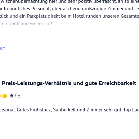
Zwischenübernachtung hier und sehr positiv überrascht, an so eine
hr freundliches Personal, überraschend großzügige Zimmer und se
ück und ein Parkplatz direkt beim Hotel runden unseren Gesamtei
len Dank und weiter so !!
len
Preis-Leistungs-Verhältnis und gute Erreichbarkeit
6
/ 6
ersonal. Gutes Frühstück, Sauberkeit und Zimmer sehr gut. Top La