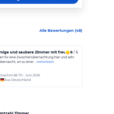
Alle Bewertungen (
48
)
mige und saubere Zimmer mit freundlichem Service
6
/ 6
Hervorragen
en für eine Zwischenübernachtung hier und sehr
Sehr freundlic
überrascht, an so einer…
weiterlesen
und Zimmer seh
Joachim
66-70
•
Juni 2026
Jürgen
Aus Deutschland
Aus
mtzahl Zimmer