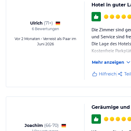
Hotel in guter 
Ulrich
(
71+
)
6
Bewertungen
Die Zimmer sind ger
und Service sind f
Vor 2 Monaten • Verreist als Paar im
Die Lage des Hotels
Juni 2026
Kostenfreie Parkplä
Umfeld der Klinik z
Mehr anzeigen
Hilfreich
Tei
Geräumige und 
Joachim
(
66-70
)