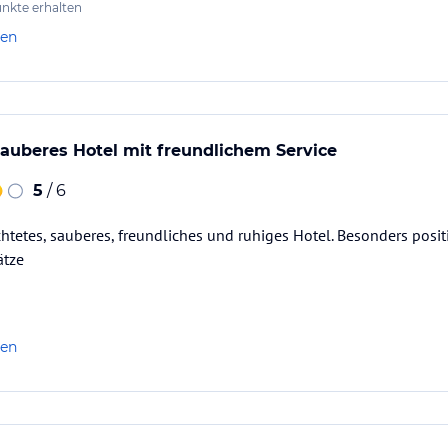
nkte erhalten
len
auberes Hotel mit freundlichem Service
5
/ 6
htetes, sauberes, freundliches und ruhiges Hotel. Besonders posi
ätze
len