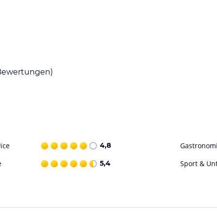
öglichkeiten vor Ort. Es gibt jedoch in der
ale und internationale Küche genießen können.
ewertungen)
en und die Sonne genießen können. Die
wie Wandern und Radfahren.
ohne Gewähr. Bitte lies vor der Buchung die
ice
4,8
Gastronom
e
5,4
Sport & Un