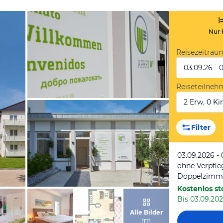
Nur 
Reisezeitrau
03.09.26 - 
Reiseteilneh
2 Erw, 0 Kin
von Expedia
Filter
03.09.2026 -
ohne Verpfl
Doppelzimm
Kostenlos st
Bis 03.09.202
von Expedia
Alle Bilder
(
17
)