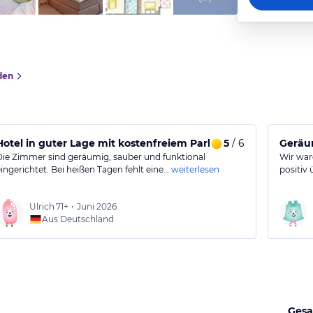
den
Hotel in guter Lage mit kostenfreiem Parken
5
/ 6
Geräu
Die Zimmer sind geräumig, sauber und funktional
Wir war
eingerichtet. Bei heißen Tagen fehlt eine…
weiterlesen
positiv 
Ulrich
71+
•
Juni 2026
Aus Deutschland
Gesa