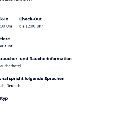
k-In
Check-Out
:00 Uhr
bis 12:00 Uhr
tiere
 erlaubt
traucher- und Raucherinformation
raucherhotel
onal spricht folgende Sprachen
sch, Deutsch
ltyp