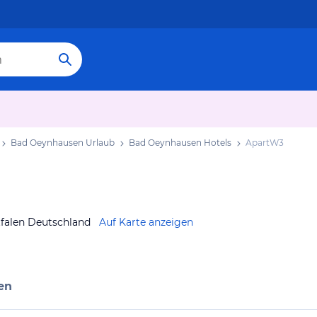
Bad Oeynhausen Urlaub
Bad Oeynhausen Hotels
ApartW3
falen Deutschland
Auf Karte anzeigen
en