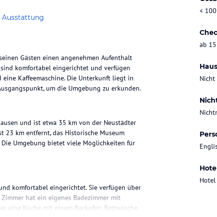
< 100
 Ausstattung
Chec
ab 15
t seinen Gästen einen angenehmen Aufenthalt
Haus
sind komfortabel eingerichtet und verfügen
 eine Kaffeemaschine. Die Unterkunft liegt in
Nicht
r Ausgangspunkt, um die Umgebung zu erkunden.
Nich
Nicht
hausen und ist etwa 35 km von der Neustädter
st 23 km entfernt, das Historische Museum
Pers
. Die Umgebung bietet viele Möglichkeiten für
Engli
Hote
Hotel
und komfortabel eingerichtet. Sie verfügen über
es Zimmer hat ein eigenes Badezimmer mit
er eine Küche mit einem Backofen. Bettwäsche