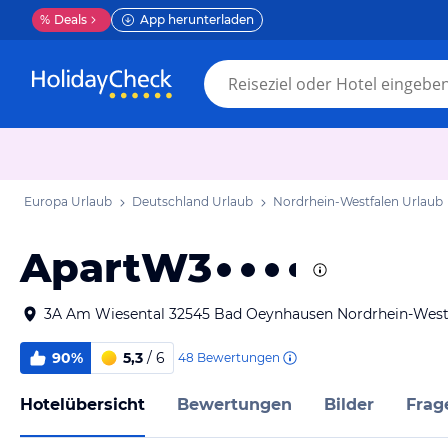
%
Deals
App herunterladen
Europa Urlaub
Deutschland Urlaub
Nordrhein-Westfalen Urlaub
ApartW3
3A Am Wiesental 32545 Bad Oeynhausen Nordrhein-West
90%
5,3
/ 6
48
Bewertungen
Hotelübersicht
Bewertungen
Bilder
Frag