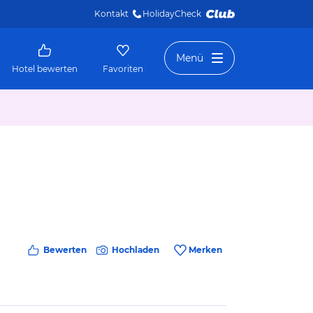
Kontakt
HolidayCheck 
Menü
Hotel bewerten
Favoriten
Bewerten
Hochladen
Merken