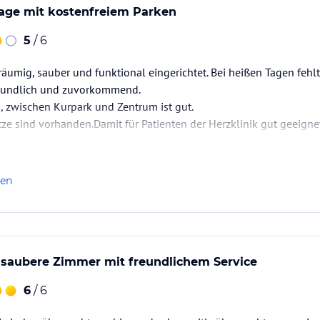
Lage mit kostenfreiem Parken
5
/ 6
äumig, sauber und funktional eingerichtet. Bei heißen Tagen fehl
reundlich und zuvorkommend.
, zwischen Kurpark und Zentrum ist gut.
tze sind vorhanden.Damit für Patienten der Herzklinik gut geeigne
ur Verfügung stehen.
len
saubere Zimmer mit freundlichem Service
6
/ 6