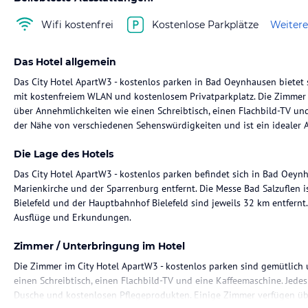
Wifi kostenfrei
Kostenlose Parkplätze
Weitere
Das Hotel allgemein
Das City Hotel ApartW3 - kostenlos parken in Bad Oeynhausen biete
mit kostenfreiem WLAN und kostenlosem Privatparkplatz. Die Zimmer 
über Annehmlichkeiten wie einen Schreibtisch, einen Flachbild-TV und
der Nähe von verschiedenen Sehenswürdigkeiten und ist ein ideale
Die Lage des Hotels
Das City Hotel ApartW3 - kostenlos parken befindet sich in Bad Oeyn
Marienkirche und der Sparrenburg entfernt. Die Messe Bad Salzuflen i
Bielefeld und der Hauptbahnhof Bielefeld sind jeweils 32 km entfernt
Ausflüge und Erkundungen.
Zimmer / Unterbringung im Hotel
Die Zimmer im City Hotel ApartW3 - kostenlos parken sind gemütlich 
einen Schreibtisch, einen Flachbild-TV und eine Kaffeemaschine. Jed
Dusche und kostenlosen Pflegeprodukten. Einige Zimmer verfügen üb