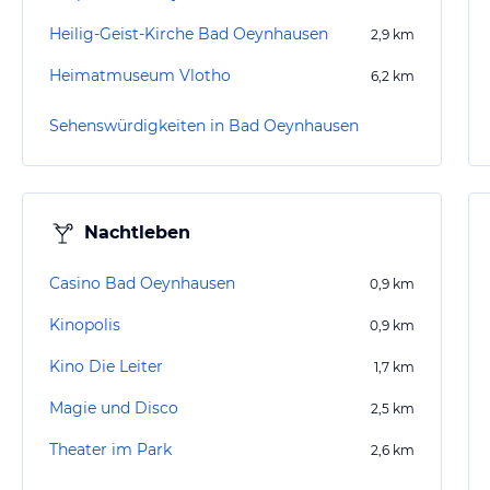
Heilig-Geist-Kirche Bad Oeynhausen
2,9
km
Heimatmuseum Vlotho
6,2
km
Sehenswürdigkeiten in Bad Oeynhausen
Nachtleben
Casino Bad Oeynhausen
0,9
km
Kinopolis
0,9
km
Kino Die Leiter
1,7
km
Magie und Disco
2,5
km
Theater im Park
2,6
km