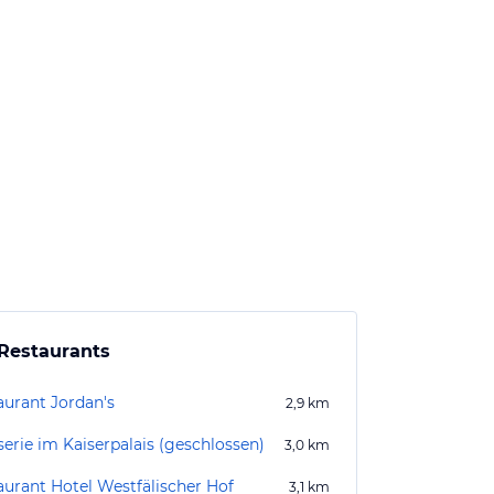
Restaurants
aurant Jordan's
2,9
km
serie im Kaiserpalais (geschlossen)
3,0
km
aurant Hotel Westfälischer Hof
3,1
km