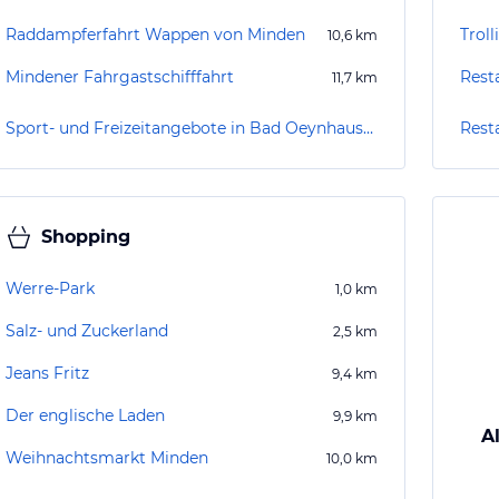
Raddampferfahrt Wappen von Minden
Troll
10,6
km
Mindener Fahrgastschifffahrt
Rest
11,7
km
Sport- und Freizeitangebote in Bad Oeynhausen
Rest
Shopping
Werre-Park
1,0
km
Salz- und Zuckerland
2,5
km
Jeans Fritz
9,4
km
Der englische Laden
9,9
km
A
Weihnachtsmarkt Minden
10,0
km