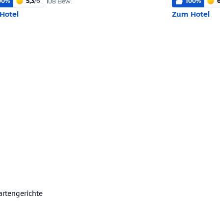
00
%
5,3
/
6
100
%
108 Bew.
Hotel
Zum Hotel
artengerichte