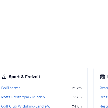
Sport & Freizeit
BaliTherme
Rest
2,9
km
Potts Freizeitpark Minden
Bras
5,1
km
Golf Club Widukind-Land e.V.
Rest
7,4
km