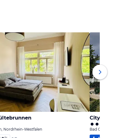
ültebrunnen
City Hotel ApartM
, Nordrhein-Westfalen
Bad Oeynhausen, Nordrhe