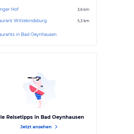
inger Hof
3,6
km
aurant Wittekindsburg
5,3
km
aurants in Bad Oeynhausen
lle Reisetipps in Bad Oeynhausen
Jetzt ansehen