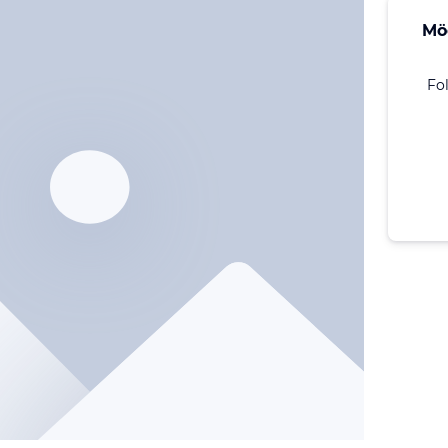
Mö
Fo