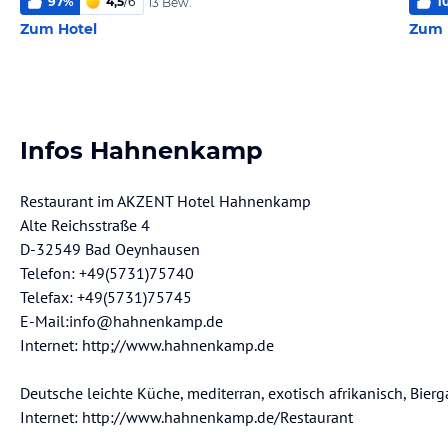
97
%
4,5
/
6
1
13 Bew.
Zum Hotel
Zum 
Infos Hahnenkamp
Restaurant im AKZENT Hotel Hahnenkamp
Alte Reichsstraße 4
D-32549 Bad Oeynhausen
Telefon: +49(5731)75740
Telefax: +49(5731)75745
E-Mail:info@hahnenkamp.de
Internet: http;//www.hahnenkamp.de
Deutsche leichte Küche, mediterran, exotisch afrikanisch, Bierg
Internet: http://www.hahnenkamp.de/Restaurant