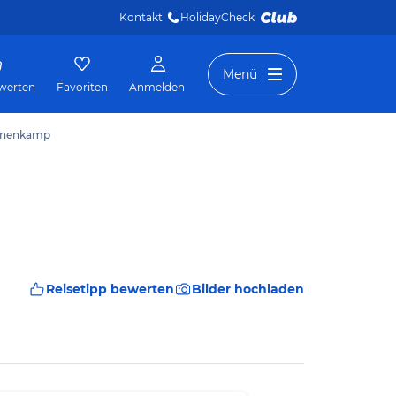
Kontakt
HolidayCheck 
Menü
werten
Favoriten
Anmelden
ahnenkamp
Reisetipp bewerten
Bilder hochladen