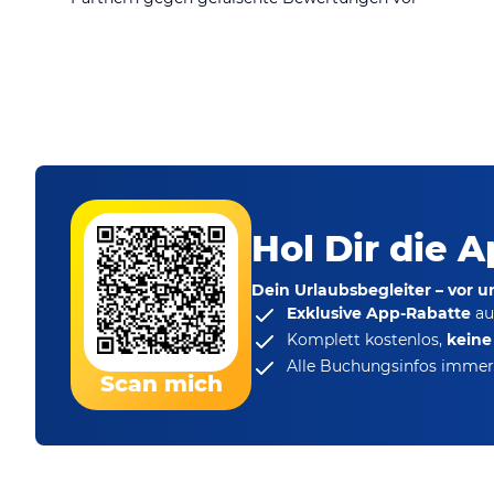
Hol Dir die A
Dein Urlaubsbegleiter – vor 
Exklusive App-Rabatte
au
Komplett kostenlos,
kein
Alle Buchungsinfos immer 
Scan mich