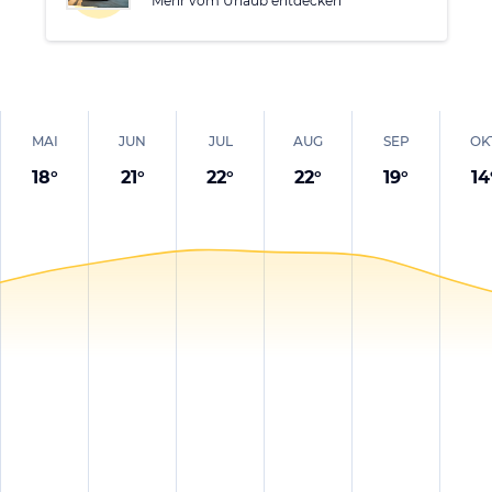
Mehr vom Urlaub entdecken
MAI
JUN
JUL
AUG
SEP
OK
18
°
21
°
22
°
22
°
19
°
14