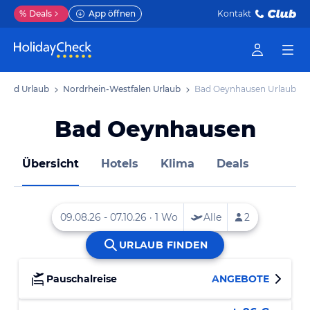
%
Deals
App öffnen
Kontakt
land Urlaub
Nordrhein-Westfalen Urlaub
Bad Oeynhausen Urlaub
Bad Oeynhausen
Übersicht
Hotels
Klima
Deals
Pauschalreise
ANGEBOTE