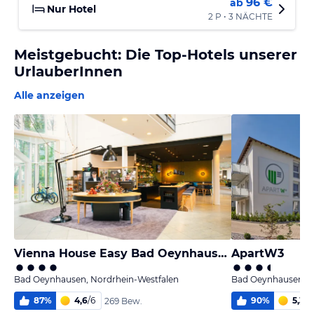
96 €
ab
Nur Hotel
2 P • 3 NÄCHTE
Meistgebucht: Die Top-Hotels unserer
UrlauberInnen
Alle anzeigen
Vienna House Easy Bad Oeynhausen
ApartW3
Bad Oeynhausen, Nordrhein-Westfalen
Bad Oeynhausen, N
87
%
4,6
/
6
90
%
5,3
/
6
269 Bew.