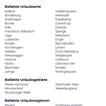
Beliebte Urlaubsorte
Kalletal
Hiddenhausen
Bückeburg
Nienstädt
Stadthagen
Espelkamp
Bünde
Dörentrup
Hille
Extertal
Preußisch Oldendorf
Spenge
Lage
Meerbeck
Lübbecke
Enger
Rinteln
Bad Salzuflen
Kirchlengern
Levern
Heeßen
Porta Westfalica
Petershagen
Wiedensahl
Herford
Hüllhorst
Vlotho
Obernkirchen
Bad Eilsen
Minden
Lemgo
Rödinghausen
Beliebte Urlaubsgebiete
Messe Hannover
Steinhuder Meer
Münsterland
Weserbergland
Teutoburger Wald
Beliebte Urlaubsregionen
Bayern
Schleswig-Holstein