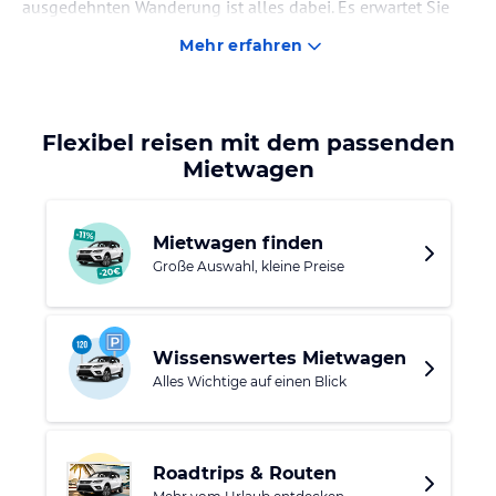
ausgedehnten Wanderung ist alles dabei. Es erwartet Sie
unter anderem der ausgeschilderte WalkingTrail des
Mehr erfahren
RehaConcepts mit verschiedenen Wegen. Besuchen Sie
eines der attraktiven Kulturangebote wie beispielsweise
das Wasserschloss Ovelgönne oder versuchen Sie Ihr Glück
in der Spielbank Bad Oeynhausen.
Flexibel reisen mit dem passenden
Mietwagen
Mietwagen finden
Große Auswahl, kleine Preise
Wissenswertes Mietwagen
Alles Wichtige auf einen Blick
Roadtrips & Routen