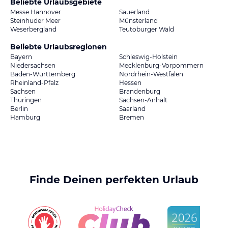
Beliebte Urlaubsgebiete
Messe Hannover
Sauerland
Steinhuder Meer
Münsterland
Weserbergland
Teutoburger Wald
Beliebte Urlaubsregionen
Bayern
Schleswig-Holstein
Niedersachsen
Mecklenburg-Vorpommern
Baden-Württemberg
Nordrhein-Westfalen
Rheinland-Pfalz
Hessen
Sachsen
Brandenburg
Thüringen
Sachsen-Anhalt
Berlin
Saarland
Hamburg
Bremen
Finde Deinen perfekten Urlaub