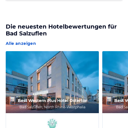
Die neuesten Hotelbewertungen für
Bad Salzuflen
Alle anzeigen
Best Western Plus Hotel Ostertor
Best W
Bad Salzuflen, North Rhine-Westphalia
Bad Sa