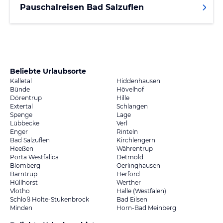
Pauschalreisen Bad Salzuflen
Beliebte Urlaubsorte
Kalletal
Hiddenhausen
Bünde
Hövelhof
Dörentrup
Hille
Extertal
Schlangen
Spenge
Lage
Lübbecke
Verl
Enger
Rinteln
Bad Salzuflen
Kirchlengern
Heeßen
Währentrup
Porta Westfalica
Detmold
Blomberg
Oerlinghausen
Barntrup
Herford
Hüllhorst
Werther
Vlotho
Halle (Westfalen)
Schloß Holte-Stukenbrock
Bad Eilsen
Minden
Horn-Bad Meinberg