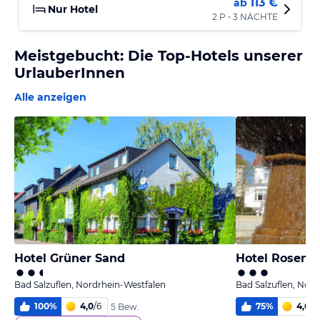
113 €
ab
Nur Hotel
2 P • 3 NÄCHTE
Meistgebucht: Die Top-Hotels unserer
UrlauberInnen
Alle anzeigen
Hotel Grüner Sand
Hotel Roseng
Bad Salzuflen, Nordrhein-Westfalen
Bad Salzuflen, Nor
100
%
4,0
/
6
75
%
4,6
/
6
5 Bew.