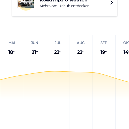
Mehr vom Urlaub entdecken
MAI
JUN
JUL
AUG
SEP
OK
18
°
21
°
22
°
22
°
19
°
14