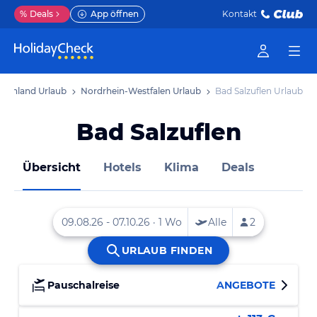
%
Deals
App öffnen
Kontakt
tschland Urlaub
Nordrhein-Westfalen Urlaub
Bad Salzuflen Urlaub
Bad Salzuflen
Übersicht
Hotels
Klima
Deals
Pauschalreise
ANGEBOTE