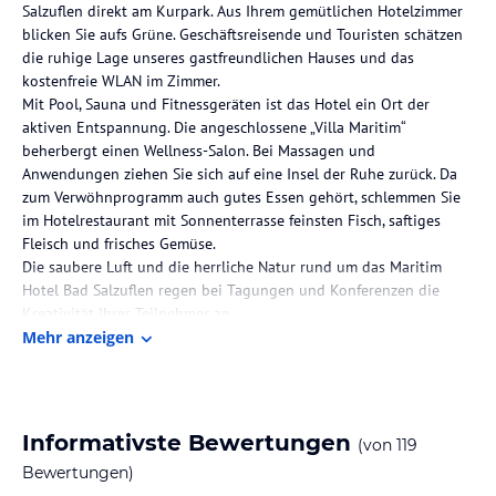
Salzuflen direkt am Kurpark. Aus Ihrem gemütlichen Hotelzimmer
blicken Sie aufs Grüne. Geschäftsreisende und Touristen schätzen
die ruhige Lage unseres gastfreundlichen Hauses und das
kostenfreie WLAN im Zimmer.
Mit Pool, Sauna und Fitnessgeräten ist das Hotel ein Ort der
aktiven Entspannung. Die angeschlossene „Villa Maritim“
beherbergt einen Wellness-Salon. Bei Massagen und
Anwendungen ziehen Sie sich auf eine Insel der Ruhe zurück. Da
zum Verwöhnprogramm auch gutes Essen gehört, schlemmen Sie
im Hotelrestaurant mit Sonnenterrasse feinsten Fisch, saftiges
Fleisch und frisches Gemüse.
Die saubere Luft und die herrliche Natur rund um das Maritim
Hotel Bad Salzuflen regen bei Tagungen und Konferenzen die
Kreativität Ihrer Teilnehmer an.
Der Kurort Bad Salzuflen steht für Sole, Salz und Lebenslust und
Mehr anzeigen
bietet Ihnen viele Orte zum Entspannen. Unsere Wohlfühl-
Angebote sind eine ausgezeichnete Wahl für Ihren erholsamen
und aktiven Urlaub im Teutoburger Wald.
Ballast abwerfen und Kraft tanken mit Luft und Wasser wie am
Informativste Bewertungen
(von
119
Meer – das Maritim Hotel Bad Salzuflen freut sich auf Sie.
Bewertungen)