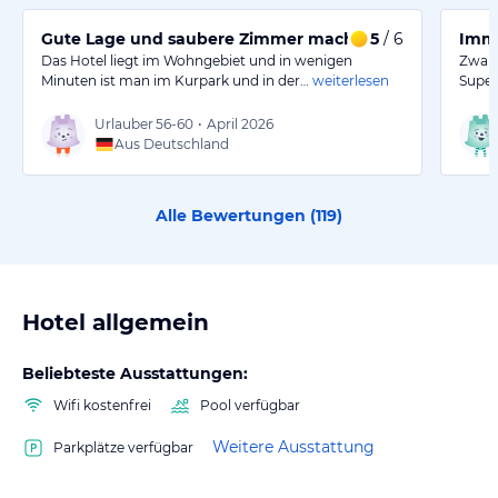
Gute Lage und saubere Zimmer machen den Aufenthal
5
/ 6
Imme
Das Hotel liegt im Wohngebiet und in wenigen
Zwar 
Minuten ist man im Kurpark und in der…
weiterlesen
Super
Urlauber
56-60
•
April 2026
Aus Deutschland
Alle Bewertungen (
119
)
Hotel allgemein
Beliebteste Ausstattungen:
Wifi kostenfrei
Pool verfügbar
Weitere Ausstattung
Parkplätze verfügbar