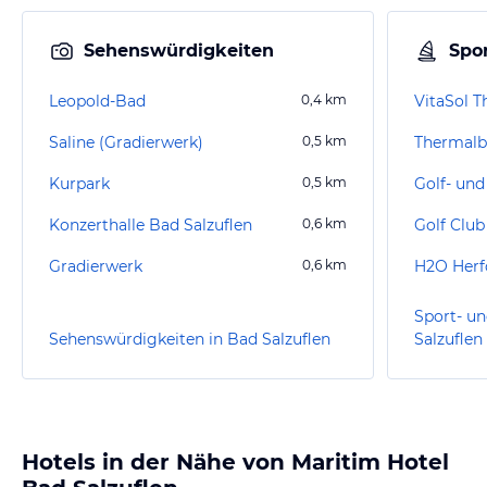
Sehenswürdigkeiten
Spor
Leopold-Bad
0,4
km
VitaSol 
Saline (Gradierwerk)
0,5
km
Thermal
Kurpark
0,5
km
Konzerthalle Bad Salzuflen
0,6
km
Golf Club
Gradierwerk
0,6
km
Sport- un
Sehenswürdigkeiten in Bad Salzuflen
Salzuflen
Hotels in der Nähe von Maritim Hotel