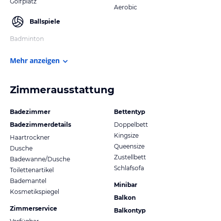
Golfplatz
Aerobic
Ballspiele
Badminton
Mehr anzeigen
Zimmerausstattung
Badezimmer
Bettentyp
Badezimmerdetails
Doppelbett
Kingsize
Haartrockner
Queensize
Dusche
Zustellbett
Badewanne/Dusche
Schlafsofa
Toilettenartikel
Bademantel
Minibar
Kosmetikspiegel
Balkon
Zimmerservice
Balkontyp