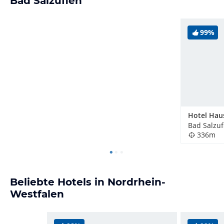
Bad Salzuflen
99%
Hotel Hau
Bad Salzuf
336m
Beliebte Hotels in Nordrhein-
Westfalen