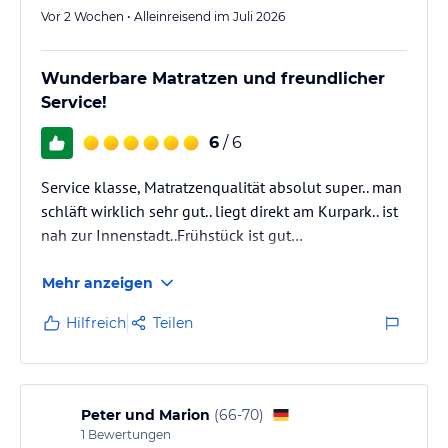
Hoteliers-/Veranstalter-/Kataloginformationen. Alle Angaben
Vor 2 Wochen • Alleinreisend im Juli 2026
ohne Gewähr und ohne Prüfung durch HolidayCheck. Bitte
lies vor der Buchung die verbindlichen
Angebotsdetails
des
jeweiligen Veranstalters.
Wunderbare Matratzen und freundlicher
Service!
6
/ 6
Service klasse, Matratzenqualität absolut super.. man
schläft wirklich sehr gut.. liegt direkt am Kurpark.. ist
nah zur Innenstadt..Frühstück ist gut…
Mehr anzeigen
Hilfreich
Teilen
Peter und Marion
(
66-70
)
1
Bewertungen