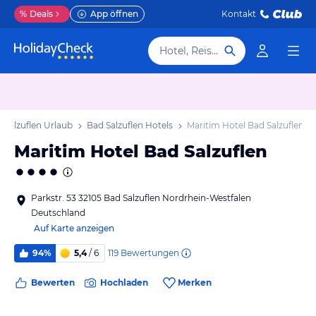
%
Deals
App öffnen
Kontakt
Hotel, Reiseziel
 Salzuflen Urlaub
Bad Salzuflen Hotels
Maritim Hotel Bad Salzuflen
Maritim Hotel Bad Salzuflen
Parkstr. 53 32105 Bad Salzuflen Nordrhein-Westfalen
Deutschland
Auf Karte anzeigen
119
Bewertungen
94%
5,4
/ 6
Bewerten
Hochladen
Merken