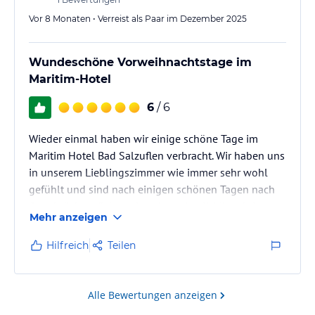
Vor 8 Monaten • Verreist als Paar im Dezember 2025
Wundeschöne Vorweihnachtstage im
Maritim-Hotel
6
/ 6
Wieder einmal haben wir einige schöne Tage im
Maritim Hotel Bad Salzuflen verbracht. Wir haben uns
in unserem Lieblingszimmer wie immer sehr wohl
gefühlt und sind nach einigen schönen Tagen nach
Osnabrück zurückgereist, ohne eine Kritik anbringen
Mehr anzeigen
zu müssen. Perfekt wie immer!
Das Hotel war innen und außen schon durch seine
Hilfreich
Teilen
weihnachtliche Beleuchtung auf die kommenden
Festtage eingestimmt. Die Lobby war schön
geschmückt und das gesamte Hotel war schön
Alle Bewertungen anzeigen
gewärmt.