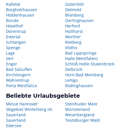
Kalletal
Gütersloh
Borgholzhausen
Detmold
Hiddenhausen
Blomberg
Bünde
Oerlinghausen
Hövelhof
Herford
Dörentrup
Hüllhorst
Extertal
Werther
Schlangen
Rietberg
Spenge
Vlotho
Lage
Bad Lippspringe
Verl
Halle (Westfalen)
Enger
Schloß Holte-Stukenbrock
Bad Salzuflen
Delbrück
Kirchlengern
Horn-Bad Meinberg
Währentrup
Lemgo
Porta Westfalica
Rödinghausen
Beliebte Urlaubsgebiete
Messe Hannover
Steinhuder Meer
Skigebiet Winterberg im
Münsterland
Sauerland
Weserbergland
Sauerland
Teutoburger Wald
Edersee