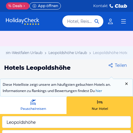
%
Deals
App öffnen
Kontakt
Hotel, Reiseziel
rhein-Westfalen Urlaub
Leopoldshöhe Urlaub
Leopoldshöhe Hotels
Teilen
Hotels Leopoldshöhe
Diese Hotelliste zeigt unsere am häufigsten gebuchten Hotels an.
Informationen zu Rankings und Bewertungen findest Du
hier
Pauschalreisen
Nur Hotel
Leopoldshöhe