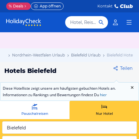
%
Deals
App öffnen
Kontakt
Hotel, Reiseziel
aub
Nordrhein-Westfalen Urlaub
Bielefeld Urlaub
Bielefeld Hotels
Teilen
Hotels Bielefeld
Diese Hotelliste zeigt unsere am häufigsten gebuchten Hotels an.
Informationen zu Rankings und Bewertungen findest Du
hier
Pauschalreisen
Nur Hotel
Bielefeld