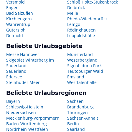
Versmold
Schloß Holte-Stukenbrock
Enger
Delbrück
Bad Salzuflen
Melle
Kirchlengern
Rheda-Wiedenbrück
Währentrup
Lemgo
Gütersloh
Rödinghausen
Detmold
Leopoldshöhe
Beliebte Urlaubsgebiete
Messe Hannover
Münsterland
Skigebiet Winterberg im
Weserbergland
Sauerland
Signal Iduna Park
Sauerland
Teutoburger Wald
Edersee
Emsland
Steinhuder Meer
Westfalenhalle
Beliebte Urlaubsregionen
Bayern
Sachsen
Schleswig-Holstein
Brandenburg
Niedersachsen
Thüringen
Mecklenburg-Vorpommern
Sachsen-Anhalt
Baden-Württemberg
Berlin
Nordrhein-Westfalen
Saarland