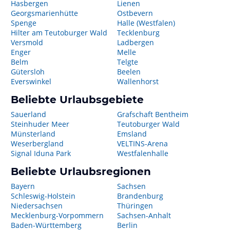
Hasbergen
Lienen
Georgsmarienhütte
Ostbevern
Spenge
Halle (Westfalen)
Hilter am Teutoburger Wald
Tecklenburg
Versmold
Ladbergen
Enger
Melle
Belm
Telgte
Gütersloh
Beelen
Everswinkel
Wallenhorst
Beliebte Urlaubsgebiete
Sauerland
Grafschaft Bentheim
Steinhuder Meer
Teutoburger Wald
Münsterland
Emsland
Weserbergland
VELTINS-Arena
Signal Iduna Park
Westfalenhalle
Beliebte Urlaubsregionen
Bayern
Sachsen
Schleswig-Holstein
Brandenburg
Niedersachsen
Thüringen
Mecklenburg-Vorpommern
Sachsen-Anhalt
Baden-Württemberg
Berlin