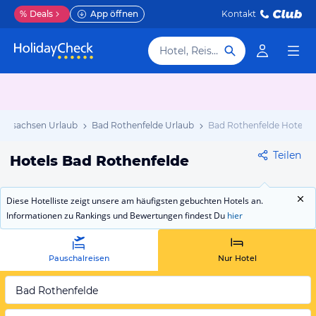
%
Deals
App öffnen
Kontakt
Hotel, Reiseziel
dersachsen Urlaub
Bad Rothenfelde Urlaub
Bad Rothenfelde Hotels
Teilen
Hotels Bad Rothenfelde
Diese Hotelliste zeigt unsere am häufigsten gebuchten Hotels an.
Informationen zu Rankings und Bewertungen findest Du
hier
Pauschalreisen
Nur Hotel
Bad Rothenfelde