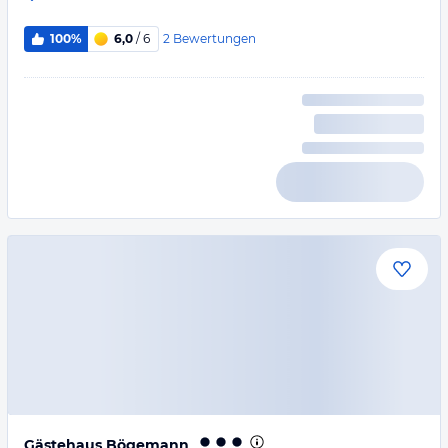
2
Bewertungen
100%
6,0
/ 6
Gästehaus Bögemann