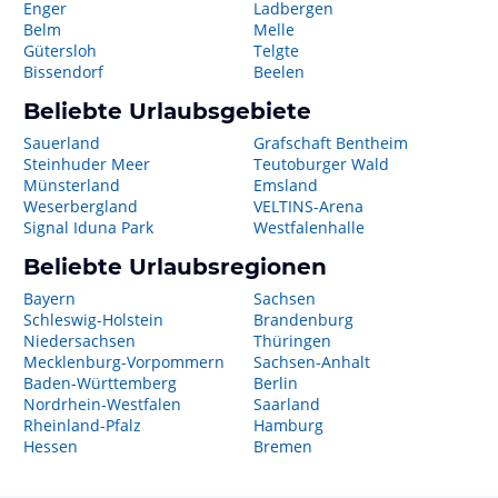
Enger
Ladbergen
Belm
Melle
Gütersloh
Telgte
Bissendorf
Beelen
Beliebte Urlaubsgebiete
Sauerland
Grafschaft Bentheim
Steinhuder Meer
Teutoburger Wald
Münsterland
Emsland
Weserbergland
VELTINS-Arena
Signal Iduna Park
Westfalenhalle
Beliebte Urlaubsregionen
Bayern
Sachsen
Schleswig-Holstein
Brandenburg
Niedersachsen
Thüringen
Mecklenburg-Vorpommern
Sachsen-Anhalt
Baden-Württemberg
Berlin
Nordrhein-Westfalen
Saarland
Rheinland-Pfalz
Hamburg
Hessen
Bremen