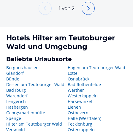
1
von
2
Hotels
Hilter am Teutoburger
Wald
und Umgebung
Beliebte Urlaubsorte
Borgholzhausen
Hagen am Teutoburger Wald
Glandorf
Lotte
Bünde
Osnabrück
Dissen am Teutoburger Wald
Bad Rothenfelde
Bad Iburg
Werther
Warendorf
Westerkappeln
Lengerich
Harsewinkel
Hasbergen
Lienen
Georgsmarienhütte
Ostbevern
Spenge
Halle (Westfalen)
Hilter am Teutoburger Wald
Tecklenburg
Versmold
Ostercappeln