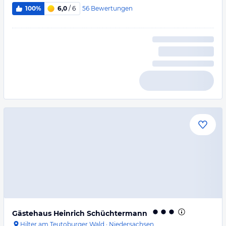
56
Bewertungen
100%
6,0
/ 6
Gästehaus Heinrich Schüchtermann
Hilter am Teutoburger Wald
·
Niedersachsen