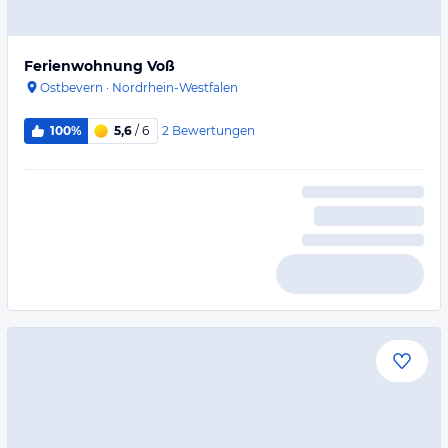
Ferienwohnung Voß
Ostbevern
·
Nordrhein-Westfalen
2
Bewertungen
100%
5,6
/ 6