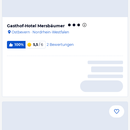
Gasthof-Hotel Mersbäumer
Ostbevern
·
Nordrhein-Westfalen
2
Bewertungen
100%
5,5
/ 6