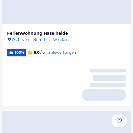
Ferienwohnung Haselheide
Ostbevern
·
Nordrhein-Westfalen
3
Bewertungen
100%
6,0
/ 6