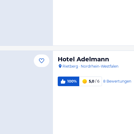
Hotel Adelmann
Rietberg
·
Nordrhein-Westfalen
8
Bewertungen
100%
5,0
/ 6