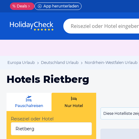
%
Deals
App herunterladen
Europa Urlaub
Deutschland Urlaub
Nordrhein-Westfalen Urlaub
Hotels Rietberg
Pauschalreisen
Nur Hotel
Diese Hotelliste z
Reiseziel oder Hotel
Rietberg