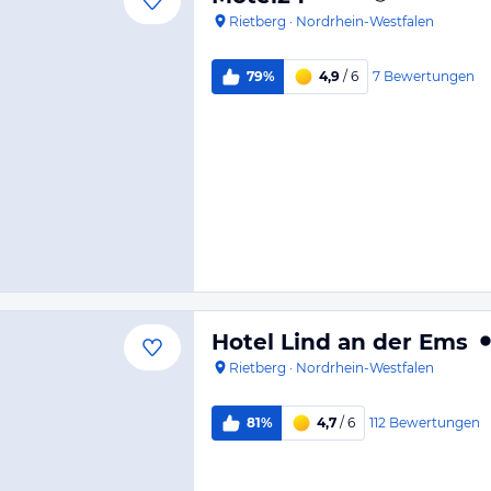
Rietberg
·
Nordrhein-Westfalen
7
Bewertungen
79%
4,9
/ 6
Hotel Lind an der Ems
Rietberg
·
Nordrhein-Westfalen
112
Bewertungen
81%
4,7
/ 6