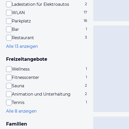
Ladestation für Elektroautos
2
WLAN
17
Parkplatz
16
Bar
1
Restaurant
3
Alle 13 anzeigen
Freizeitangebote
Wellness
1
Fitnesscenter
1
Sauna
2
Animation und Unterhaltung
2
Tennis
1
Alle 8 anzeigen
Familien