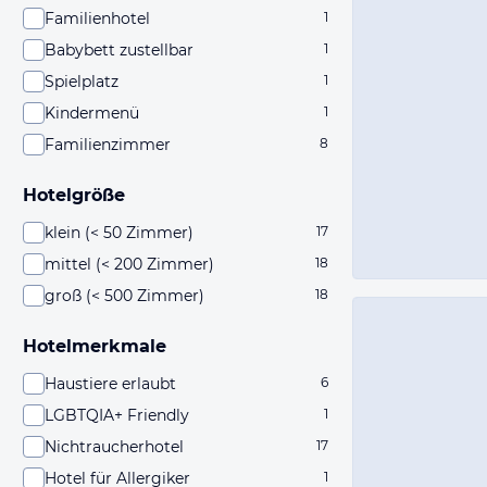
Familienhotel
1
Babybett zustellbar
1
Spielplatz
1
Kindermenü
1
Familienzimmer
8
Hotelgröße
klein (< 50 Zimmer)
17
mittel (< 200 Zimmer)
18
groß (< 500 Zimmer)
18
Hotelmerkmale
Haustiere erlaubt
6
LGBTQIA+ Friendly
1
Nichtraucherhotel
17
Hotel für Allergiker
1